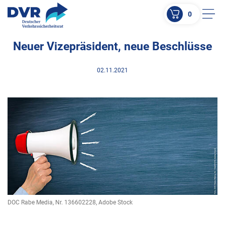
0
Men
Neuer Vizepräsident, neue Beschlüsse
ZUM HAUPTINHALT SPRINGEN
ZUR SUCHE SPRINGEN
02.11.2021
DOC Rabe Media, Nr. 136602228, Adobe Stock