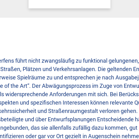
rfens führt nicht zwangsläufig zu funktional gelungenen,
 Straßen, Plätzen und Verkehrsanlagen. Die geltenden E
rweise Spielräume zu und entsprechen je nach Ausgabeja
te of the Art“. Der Abwägungsprozess im Zuge von Entwu
teils widersprechende Anforderungen mit sich. Bei Berück
aspekten und spezifischen Interessen können relevante 
kehrssicherheit und Straßenraumgestalt verloren gehen. 
beteiligte und über Entwurfsplanungen Entscheidende häu
ngebunden, das sie allenfalls zufällig dazu kommen, gut
entifizieren oder gar vor Ort gezielt in Augenschein nehm