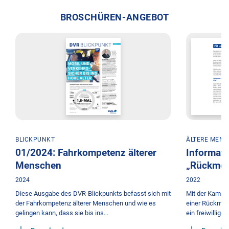
BROSCHÜREN-ANGEBOT
BLICKPUNKT
ÄLTERE MEN
01/2024: Fahrkompetenz älterer
Informati
Menschen
„Rückmel
2024
2022
Diese Ausgabe des DVR-Blickpunkts befasst sich mit
Mit der Kampa
der Fahrkompetenz älterer Menschen und wie es
einer Rückmeld
gelingen kann, dass sie bis ins…
ein freiwillig