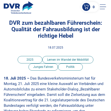
0
Men
DVR zum bezahlbaren Führerschein:
ZUM HAUPTINHALT SPRINGEN
Qualität der Fahrausbildung ist der
ZUR SUCHE SPRINGEN
richtige Hebel
18.07.2025
2025
Lernen im Wandel der Mobilität
Junges Fahren
Politik
18. Juli 2025 –
Das Bundesverkehrsministerium hat für
Montag, 21. Juli 2025 eine kleine Auswahl an Verbänden und
Automobilclubs zu einem Stakeholder-Dialog „Bezahlbarer
Führerschein“ eingeladen. Damit soll die Zielsetzung aus dem
Koalitionsvertrag für die 21. Legislaturperiode des Deutschen
Bundestages verfolgt werden, die Fahrausbildung unter