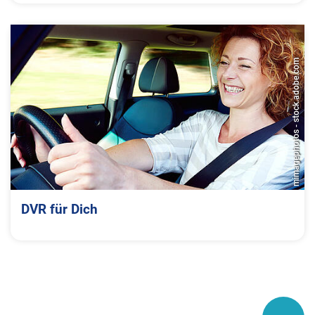
mimagephotos - stock.adobe.com
DVR für Dich