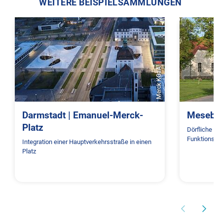
WEITERE BEISPIELSAMMLUNGEN
Merck KGaA
Darmstadt | Emanuel-Merck-
Meseber
Platz
Dörfliche H
Funktionsfl
Integration einer Hauptverkehrsstraße in einen
Platz