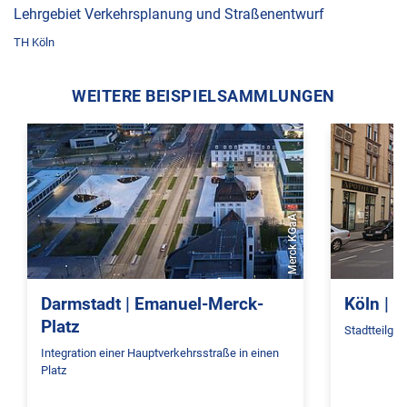
Lehrgebiet Verkehrsplanung und Straßenentwurf
TH Köln
WEITERE BEISPIELSAMMLUNGEN
Merck KGaA
Darmstadt | Emanuel-Merck-
Köln | 
Platz
Stadtteilge
Integration einer Hauptverkehrsstraße in einen
Platz