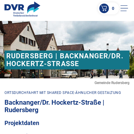
0
Men
ZUM HAUPTINHALT SPRINGEN
ZUR SUCHE SPRINGEN
RUDERSBERG | BACKNANGER/DR.
HOCKERTZ-STRASSE
Gemeinde Rudersberg
ORTSDURCHFAHRT MIT SHARED SPACE-ÄHNLICHER GESTALTUNG
Backnanger/Dr. Hockertz-Straße |
Rudersberg
Projektdaten