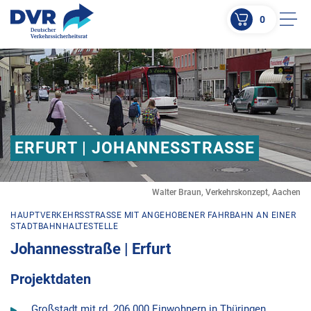
0
Men
ZUM HAUPTINHALT SPRINGEN
ZUR SUCHE SPRINGEN
ERFURT | JOHANNESSTRASSE
Walter Braun, Verkehrskonzept, Aachen
HAUPTVERKEHRSSTRASSE MIT ANGEHOBENER FAHRBAHN AN EINER S
TADTBAHNHALTESTELLE
Johannesstraße | Erfurt
Projektdaten
Großstadt mit rd. 206.000 Einwohnern in Thüringen