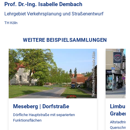
Prof. Dr.-Ing. Isabelle Dembach
Lehrgebiet Verkehrsplanung und Straßenentwurf
TH Köln
WEITERE BEISPIELSAMMLUNGEN
Technische Hochschule Köln
Meseberg | Dorfstraße
Limburg
Grabens
Dörfliche Hauptstraße mit separierten
Funktionsflächen
Altstadtrin
Querschnitt