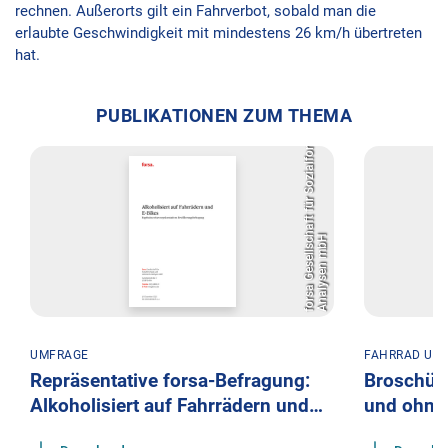
rechnen. Außerorts gilt ein Fahrverbot, sobald man die
f
o
r
s
a
G
e
s
e
l
l
s
c
h
a
f
t
f
ü
r
S
o
z
i
a
l
f
o
r
s
c
h
u
n
g
u
n
d
s
t
a
t
i
s
t
i
s
c
h
e
A
n
a
l
y
s
e
n
m
b
H
erlaubte Geschwindigkeit mit mindestens 26 km/h übertreten
hat.
PUBLIKATIONEN ZUM THEMA
UMFRAGE
FAHRRAD UN
Repräsentative forsa-Befragung:
Broschüre
Alkoholisiert auf Fahrrädern und…
und ohne 