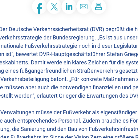
Facebook
Twitter
LinkedIn
E-Mail
Der Deutsche Verkehrssicherheitsrat (DVR) begrüßt die 
erkehrsstrategie der Bundesregierung. „Es ist aus unsere
e nationale Fußverkehrsstrategie noch in dieser Legislatu
 ist“, bewertet DVR-Hauptgeschäftsführer Stefan Grieg
skabinetts. Damit werde ein klares Zeichen für die sys
g eines fußgängerfreundlichen Straßenverkehrs gesetzt
r Verkehrsbeteiligung betont. „Für konkrete Maßnahmen
e müssen aber auch die notwendigen finanziellen und pe
stellt werden“, erläutert Grieger die Erwartungen des DV
erwaltungen müsse der Fußverkehr als eigenständiger B
e auch entsprechendes Personal. Zudem brauche es Fö
ng, die Sanierung und den Bau von Fußverkehrsinfrastr
 des Fußverkehrs im Sinne der Vision Zero eine größere