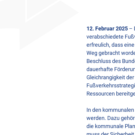
Teilen
12. Februar 2025
– 
verabschiedete Fußv
erfreulich, dass ein
Weg gebracht worden
Beschluss des Bunde
dauerhafte Förderun
Gleichrangigkeit de
Fußverkehrsstrategi
Ressourcen bereitge
In den kommunalen V
werden. Dazu gehör
die kommunale Planu
muss der Sicherheit