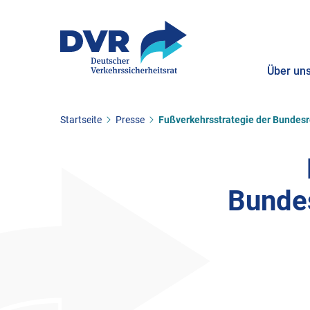
Über un
Sie befinden sich hier:
Startseite
Presse
Fußverkehrsstrategie der Bundesr
ZUM HAUPTINHALT SPRINGEN
ZUR SUCHE SPRINGEN
Bundes