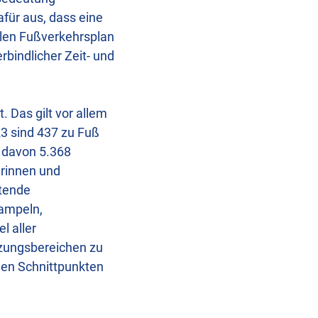
für aus, dass eine
alen Fußverkehrsplan
rbindlicher Zeit- und
 Das gilt vor allem
23 sind 437 zu Fuß
 davon 5.368
erinnen und
etende
rampeln,
l aller
zungsbereichen zu
 den Schnittpunkten