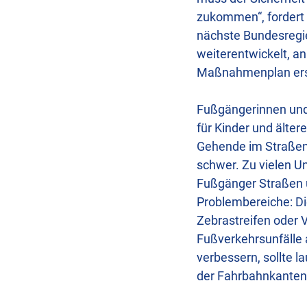
zukommen“, fordert 
nächste Bundesregie
weiterentwickelt, an
Maßnahmenplan erst
Fußgängerinnen und 
für Kinder und älte
Gehende im Straßen
schwer. Zu vielen U
Fußgänger Straßen ü
Problembereiche: Di
Zebrastreifen oder V
Fußverkehrsunfälle
verbessern, sollte l
der Fahrbahnkanten