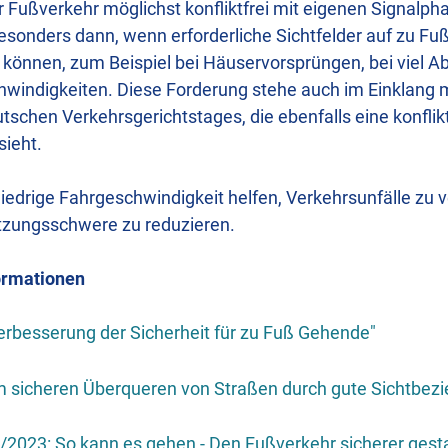
r Fußverkehr möglichst konfliktfrei mit eigenen Signalph
esonders dann, wenn erforderliche Sichtfelder auf zu Fu
 können, zum Beispiel bei Häuservorsprüngen, bei viel A
indigkeiten. Diese Forderung stehe auch im Einklang mi
schen Verkehrsgerichtstages, die ebenfalls eine konflikt
ieht.
edrige Fahrgeschwindigkeit helfen, Verkehrsunfälle zu 
tzungsschwere zu reduzieren.
ormationen
rbesserung der Sicherheit für zu Fuß Gehende"
m sicheren Überqueren von Straßen durch gute Sichtbez
/2023: So kann es gehen - Den Fußverkehr sicherer gest