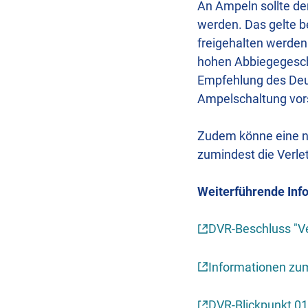
An Ampeln sollte de
werden. Das gelte b
freigehalten werden
hohen Abbiegegeschw
Empfehlung des Deut
Ampelschaltung vors
Zudem könne eine ni
zumindest die Verle
Weiterführende Inf
DVR-Beschluss "Ve
Informationen zu
DVR-Blickpunkt 01