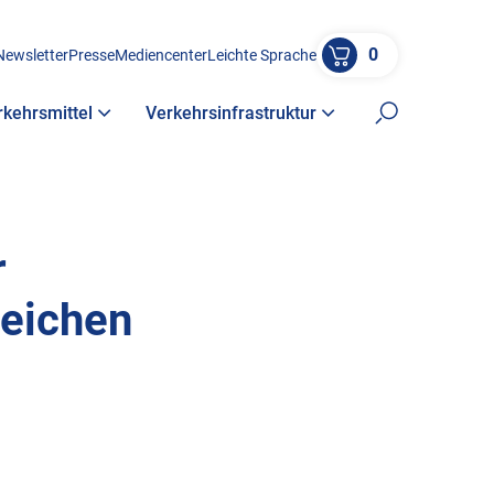
0
Newsletter
Presse
Mediencenter
Leichte Sprache
rkehrsmittel
Verkehrsinfrastruktur
Suche öffne
r
Zeichen