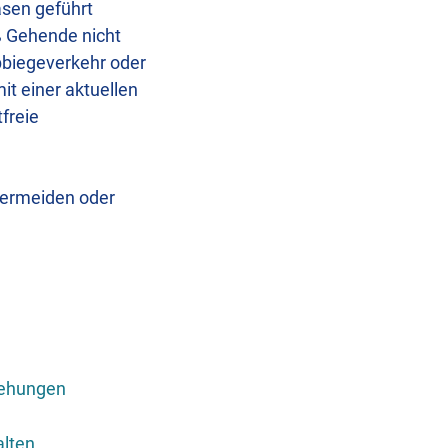
asen geführt
ß Gehende nicht
bbiegeverkehr oder
t einer aktuellen
freie
vermeiden oder
iehungen
alten