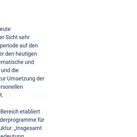
heute
r Sicht sehr
rperiode auf den
er den heutigen
tematische und
 und die
 zur Umsetzung der
rsonellen
R.
ereich etabliert
rderprogramme für
uktur. „Insgesamt
 Bedeutung