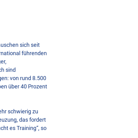
auschen sich seit
rnational führenden
er,
ch sind
gen: von rund 8.500
ben über 40 Prozent
hr schwierig zu
reuzung, das fordert
ht es Training“, so