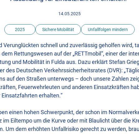
14.05.2025
2025
Sichere Mobilität
Unfallfolgen mindern
 Verunglückten schnell und zuverlässig geholfen wird, t
 dem Rettungswesen auf der „RETTmobil“, einer der inte
ng und Mobilität in Fulda aus. Dazu erklärt Stefan Grieg
r des Deutschen Verkehrssicherheitsrates (DVR): „Tägli
uns auf den Straßen unterwegs – doch unsere Zahlen zei
räften, Feuerwehrleuten und anderen Einsatzkräften ha
 Einsatzfahrten erhalten.“
en einen hohen Schwerpunkt, der schon im Normalverke
tz im Eiltempo um die Kurve oder mit Blaulicht über die K
. Um dem erhöhten Unfallrisiko gerecht zu werden, brauc