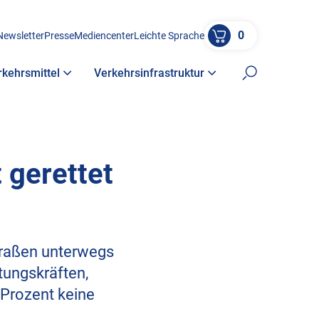
0
Newsletter
Presse
Mediencenter
Leichte Sprache
rkehrsmittel
Verkehrsinfrastruktur
Suche öffne
 gerettet
Straßen unterwegs
tungskräften,
 Prozent keine