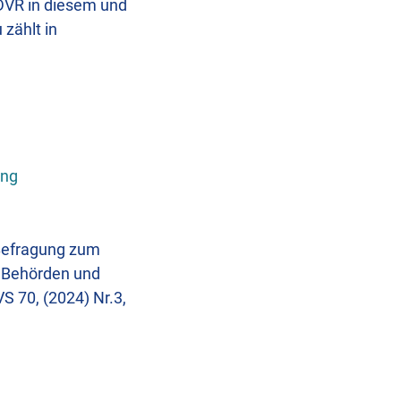
DVR in diesem und
 zählt in
ung
 Befragung zum
n Behörden und
S 70, (2024) Nr.3,