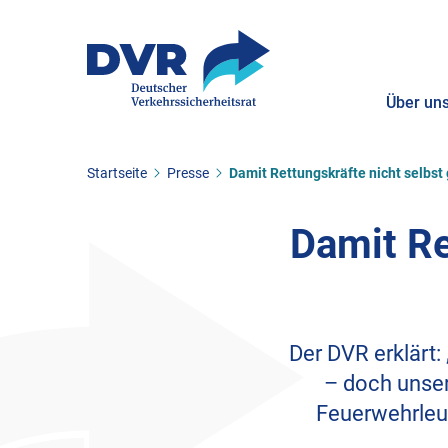
Über un
Sie befinden sich hier:
Startseite
Presse
Damit Rettungskräfte nicht selbs
ZUM HAUPTINHALT SPRINGEN
ZUR SUCHE SPRINGEN
Damit Re
Der DVR erklärt:
– doch unser
Feuerwehrleut