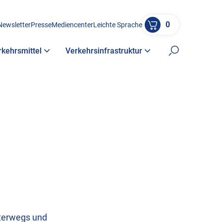
0
Newsletter
Presse
Mediencenter
Leichte Sprache
rkehrsmittel
Verkehrsinfrastruktur
Suche öffne
unterwegs und