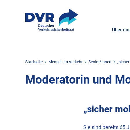
Über un
ZUM HAUPTINHALT SPRINGEN
ZUR SUCHE SPRINGEN
Sie befinden sich hier:
Startseite
Mensch im Verkehr
Senior*innen
„sicher
Moderatorin und Mo
„sicher mob
Sie sind bereits 65 