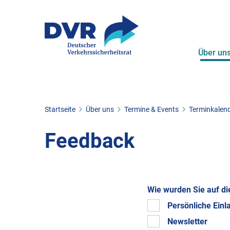
Über un
ZUM HAUPTINHALT SPRINGEN
ZUR SUCHE SPRINGEN
Sie befinden sich hier:
Startseite
Über uns
Termine & Events
Terminkalen
Feedback
Wie wurden Sie auf d
Persönliche Einl
Newsletter