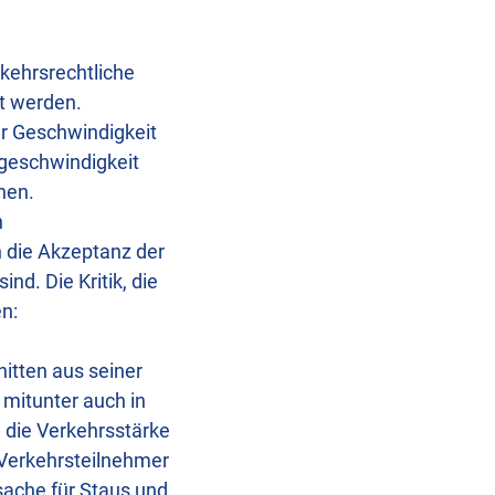
kehrsrechtliche
t werden.
er Geschwindigkeit
tgeschwindigkeit
nen.
n
h die Akzeptanz der
nd. Die Kritik, die
en:
itten aus seiner
mitunter auch in
m die Verkehrsstärke
. Verkehrsteilnehmer
ache für Staus und