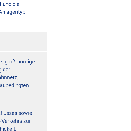
t und die
 Anlagentyp
he, großräumige
g der
ahnnetz,
taubedingten
flusses sowie
-Verkehrs zur
igkeit,