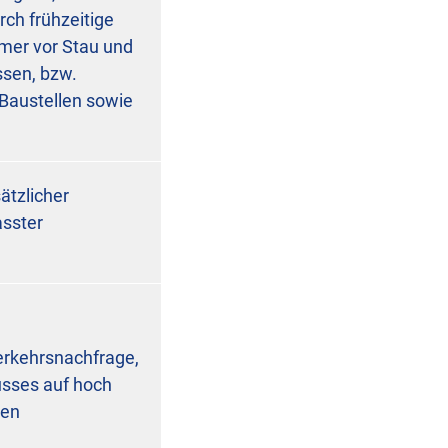
rch frühzeitige
mer vor Stau und
ssen, bzw.
 Baustellen sowie
sätzlicher
asster
erkehrsnachfrage,
usses auf hoch
ten