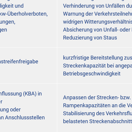
igkeit und
Verhinderung von Unfällen du
Lkw-Überholverboten,
Warnung der Verkehrsteilneh
rungen,
widrigen Witterungsverhältni
gen
Absicherung von Unfall- oder
Reduzierung von Staus
kurzfristige Bereitstellung zu
streifenfreigabe
Streckenkapazität bei angep
Betriebsgeschwindigkeit
flussung (KBA) in
Anpassen der Strecken- bzw.
r
Rampenkapazitäten an die V
lung oder
Stabilisierung des Verkehrsfl
an Anschlussstellen
belasteten Streckenabschnit