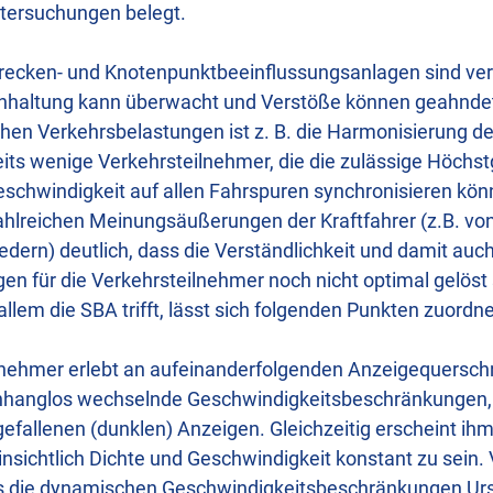
tersuchungen belegt.
recken- und Knotenpunktbeeinflussungsanlagen sind ver
inhaltung kann überwacht und Verstöße können geahnde
hen Verkehrsbelastungen ist z. B. die Harmonisierung d
reits wenige Verkehrsteilnehmer, die die zulässige Höchs
geschwindigkeit auf allen Fahrspuren synchronisieren kön
hlreichen Meinungsäußerungen der Kraftfahrer (z.B. vo
edern) deutlich, dass die Verständlichkeit und damit auc
 für die Verkehrsteilnehmer noch nicht optimal gelöst si
allem die SBA trifft, lässt sich folgenden Punkten zuordn
lnehmer erlebt an aufeinanderfolgenden Anzeigequerschn
hanglos wechselnde Geschwindigkeitsbeschränkungen, 
efallenen (dunklen) Anzeigen. Gleichzeitig erscheint ih
insichtlich Dichte und Geschwindigkeit konstant zu sein
 die dynamischen Geschwindigkeitsbeschränkungen Urs