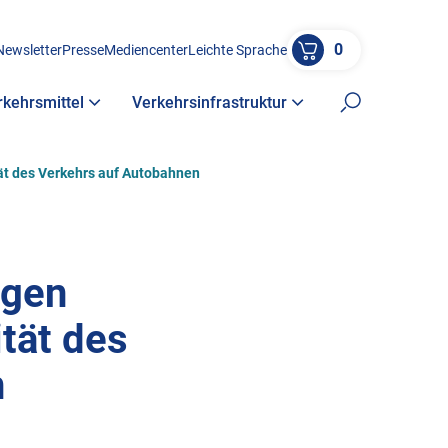
0
Newsletter
Presse
Mediencenter
Leichte Sprache
rkehrsmittel
Verkehrsinfrastruktur
Suche öffne
ät des Verkehrs auf Autobahnen
agen
tät des
n