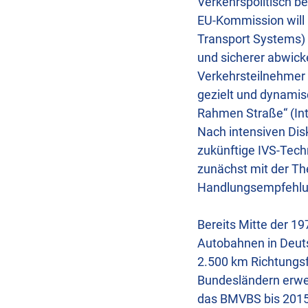
Verkehrspolitisch b
EU-Kommission will 
Transport Systems) 
und sicherer abwicke
Verkehrsteilnehmer 
gezielt und dynamis
Rahmen Straße“ (Int
Nach intensiven Di
zukünftige IVS-Tech
zunächst mit der T
Handlungsempfehlun
Bereits Mitte der 1
Autobahnen in Deuts
2.500 km Richtungs
Bundesländern erwei
das BMVBS bis 2015