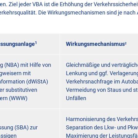
n. Ziel jeder VBA ist die Erhöhung der Verkehrssicherhei
erkehrsqualität. Die Wirkungsmechanismen sind je nach
1
ussungsanlage
Wirkungsmechanismus
2
g (NBA) mit Hilfe von
Gleichmäßige und verträglic
weisern mit
Lenkung und ggf. Verlagerun
information (dWiStA)
Verkehrsnachfrage im Autob
er substitutiven
Vermeidung von Staus und s
ern (WWW)
Unfällen
Harmonisierung des Verkehrs
ssung (SBA) zur
Separation des Lkw- und Pkw
ässigen
Maximierung der Leistungsfäh