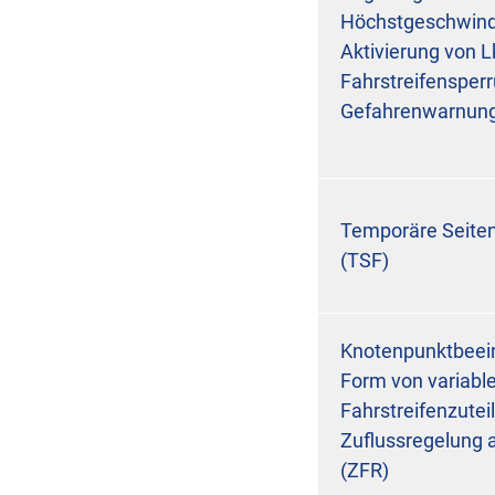
Höchstgeschwind
Aktivierung von 
Fahrstreifensper
Gefahrenwarnun
Temporäre Seiten
(TSF)
Knotenpunktbeein
Form von variable
Fahrstreifenzutei
Zuflussregelung 
(ZFR)