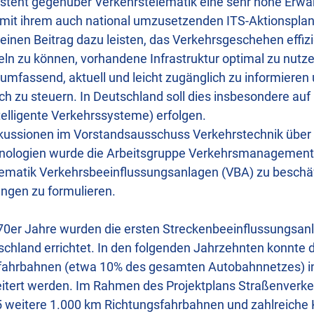
esteht gegenüber Verkehrstelematik eine sehr hohe Erwa
mit ihrem auch national umzusetzenden ITS-Aktionsplan (
einen Beitrag dazu leisten, das Verkehrsgeschehen effizi
ln zu können, vorhandene Infrastruktur optimal zu nutze
umfassend, aktuell und leicht zugänglich zu informieren
ch zu steuern. In Deutschland soll dies insbesondere auf
elligente Verkehrssysteme) erfolgen.
skussionen im Vorstandsausschuss Verkehrstechnik übe
nologien wurde die Arbeitsgruppe Verkehrsmanagement 
hematik Verkehrsbeeinflussungsanlagen (VBA) zu beschä
gen zu formulieren.
970er Jahre wurden die ersten Streckenbeeinflussungsan
chland errichtet. In den folgenden Jahrzehnten konnte d
fahrbahnen (etwa 10% des gesamten Autobahnnetzes) in
tert werden. Im Rahmen des Projektplans Straßenverkeh
 weitere 1.000 km Richtungsfahrbahnen und zahlreiche