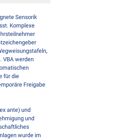
ignete Sensorik
asst. Komplexe
ehrsteilnehmer
htzeichengeber
 Wegweisungstafeln,
d. VBA werden
tomatischen
 für die
temporäre Freigabe
ex ante) und
nehmigung und
schaftliches
 Anlagen wurde im