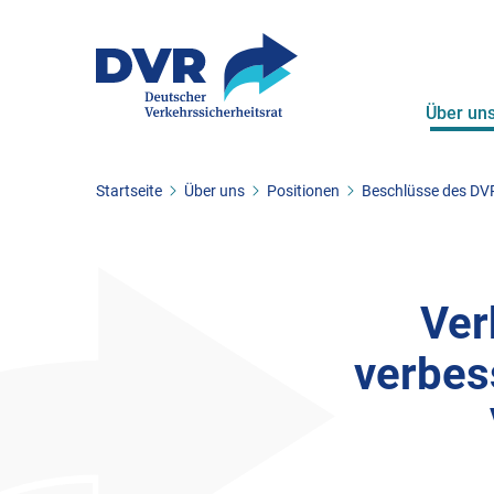
Über un
Sie befinden sich hier:
Startseite
Über uns
Positionen
Beschlüsse des DV
ZUM HAUPTINHALT SPRINGEN
ZUR SUCHE SPRINGEN
Ver
verbes