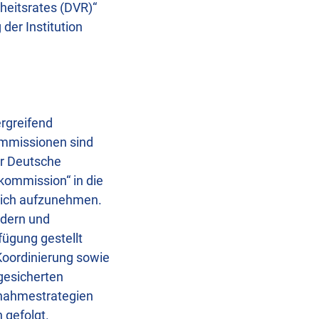
heitsrates (DVR)“
der Institution
rgreifend
ommissionen sind
er Deutsche
lkommission“ in die
lich aufzunehmen.
ndern und
ügung gestellt
Koordinierung sowie
gesicherten
ßnahmestrategien
h gefolgt.