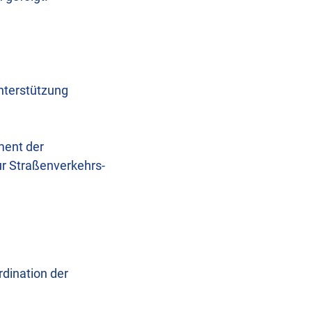
nterstützung
ment der
ur Straßenverkehrs-
rdination der