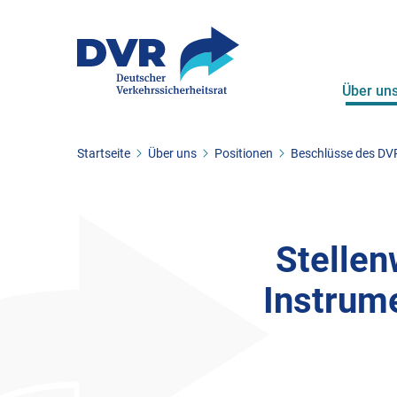
Über un
Sie befinden sich hier:
Startseite
Über uns
Positionen
Beschlüsse des DV
ZUM HAUPTINHALT SPRINGEN
ZUR SUCHE SPRINGEN
Stellen
Instrume