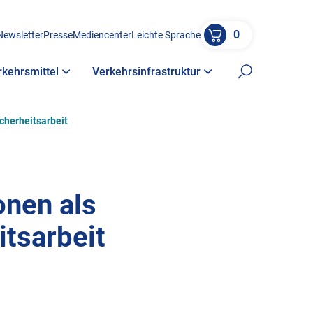
0
Newsletter
Presse
Mediencenter
Leichte Sprache
rkehrsmittel
Verkehrsinfrastruktur
Suche öffne
cherheitsarbeit
onen als
itsarbeit