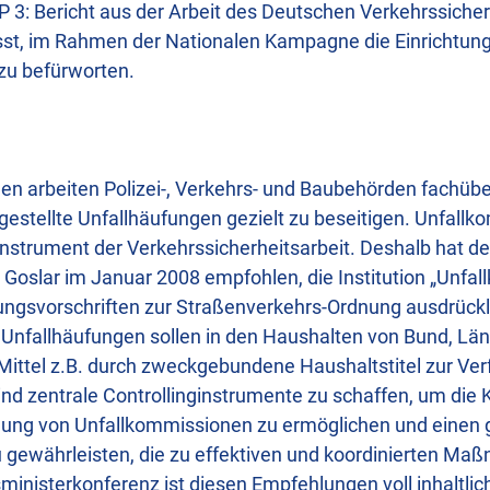
P 3: Bericht aus der Arbeit des Deutschen Verkehrssicher
st, im Rahmen der Nationalen Kampagne die Einrichtung 
zu befürworten.
en arbeiten Polizei-, Verkehrs- und Baubehörden fachübe
stellte Unfallhäufungen gezielt zu beseitigen. Unfallk
 Instrument der Verkehrssicherheitsarbeit. Deshalb hat d
Goslar im Januar 2008 empfohlen, die Institution „Unfal
ungsvorschriften zur Straßenverkehrs-Ordnung ausdrück
 Unfallhäufungen sollen in den Haushalten von Bund, Lä
tel z.B. durch zweckgebundene Haushaltstitel zur Verf
ind zentrale Controllinginstrumente zu schaffen, um die 
ldung von Unfallkommissionen zu ermöglichen und einen 
u gewährleisten, die zu effektiven und koordinierten Ma
ministerkonferenz ist diesen Empfehlungen voll inhaltlic