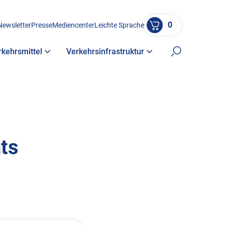
0
Newsletter
Presse
Mediencenter
Leichte Sprache
rkehrsmittel
Verkehrsinfrastruktur
Suche öffne
ts