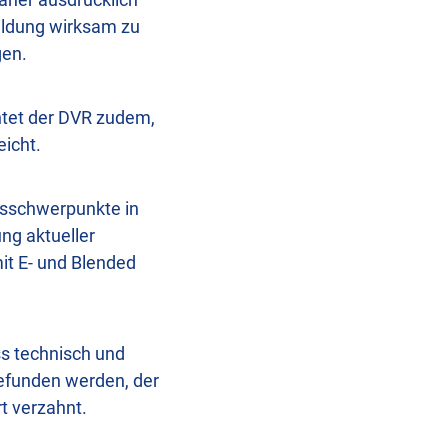
bildung wirksam zu
gen.
htet der DVR zudem,
eicht.
gsschwerpunkte in
ng aktueller
it E- und Blended
s technisch und
 gefunden werden, der
rt verzahnt.