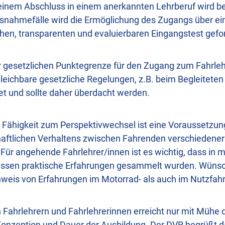
einem Abschluss in einem anerkannten Lehrberuf wird be
nahmefälle wird die Ermöglichung des Zugangs über ei
hen, transparenten und evaluierbaren Eingangstest gefor
r gesetzlichen Punktegrenze für den Zugang zum Fahrleh
gleichbare gesetzliche Regelungen, z.B. beim Begleiteten
tet und sollte daher überdacht werden.
 Fähigkeit zum Perspektivwechsel ist eine Voraussetzung
haftlichen Verhaltens zwischen Fahrenden verschiedene
Für angehende Fahrlehrer/innen ist es wichtig, dass in m
lassen praktische Erfahrungen gesammelt wurden. Wüns
weis von Erfahrungen im Motorrad- als auch im Nutzfah
n Fahrlehrern und Fahrlehrerinnen erreicht nur mit Mühe 
 Konzeption und Dauer der Ausbildung. Der DVR begrüßt d