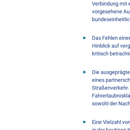
Verbindung mit 
vorgesehene Aus
bundeseinheitlic
Das Fehlen eine
Hinblick auf ver
kritisch betrach
Die ausgeprägte
eines partnersc
Straßenverkehr. 
Fahrerlaubnisk
sowohl der Nach
Eine Vielzahl vo
in der heutigen