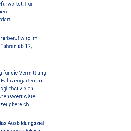
fürwortet. Für
nen
dert.
rerberuf wird im
 Fahren ab 17,
 für die Vermittlung
r Fahrzeugarten im
öglichst vielen
chenswert wäre
rzeugbereich.
das Ausbildungsziel
aher ausdrücklich