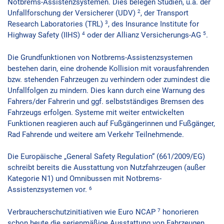
Notbrems-Assistenzsystemen. Dies belegen Studien, u.a. der
2
Unfallforschung der Versicherer (UDV)
, der Transport
3
Research Laboratories (TRL)
, des Insurance Institute for
4
5
Highway Safety (IIHS)
oder der Allianz Versicherungs-AG
.
Die Grundfunktionen von Notbrems-Assistenzsystemen
bestehen darin, eine drohende Kollision mit vorausfahrenden
bzw. stehenden Fahrzeugen zu verhindern oder zumindest die
Unfallfolgen zu mindern. Dies kann durch eine Warnung des
Fahrers/der Fahrerin und ggf. selbstständiges Bremsen des
Fahrzeugs erfolgen. Systeme mit weiter entwickelten
Funktionen reagieren auch auf Fußgängerinnen und Fußgänger,
Rad Fahrende und weitere am Verkehr Teilnehmende.
Die Europäische „General Safety Regulation“ (661/2009/EG)
schreibt bereits die Ausstattung von Nutzfahrzeugen (außer
Kategorie N1) und Omnibussen mit Notbrems-
6
Assistenzsystemen vor.
7
Verbraucherschutzinitiativen wie Euro NCAP
honorieren
schon heute die serienmäßige Ausstattung von Fahrzeugen