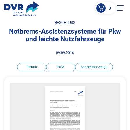
0
Men
BESCHLUSS
ZUM HAUPTINHALT SPRINGEN
Notbrems-Assistenzsysteme für Pkw
ZUR SUCHE SPRINGEN
und leichte Nutzfahrzeuge
09.09.2016
Technik
PKW
Sonderfahrzeuge