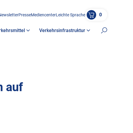
0
Newsletter
Presse
Mediencenter
Leichte Sprache
rkehrsmittel
Verkehrsinfrastruktur
Suche öffne
n auf