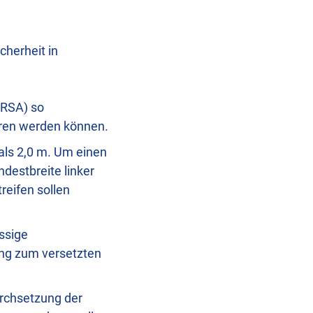
herheit in
 (RSA) so
hren werden können.
als 2,0 m. Um einen
ndestbreite linker
reifen sollen
ässige
ng zum versetzten
rchsetzung der