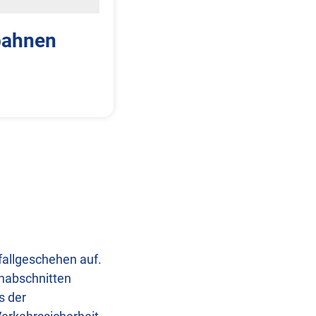
bahnen
fallgeschehen auf.
hnabschnitten
s der