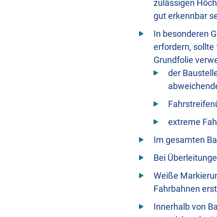
zulässigen Höch
gut erkennbar s
In besonderen G
erfordern, sollt
Grundfolie verw
der Baustell
abweichend
Fahrstreife
extreme Fahr
Im gesamten Bau
Bei Überleitung
Weiße Markierung
Fahrbahnen erst
Innerhalb von B