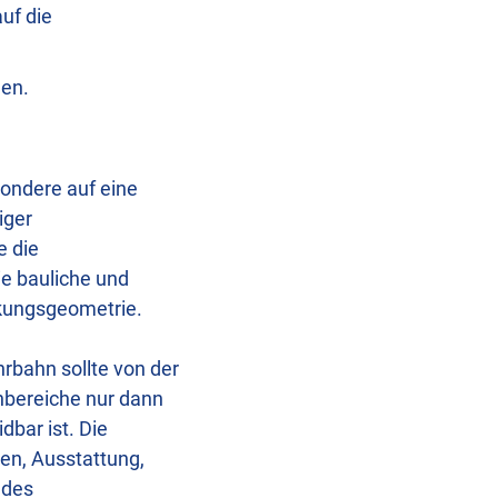
uf die
len.
sondere auf eine
iger
e die
e bauliche und
nkungsgeometrie.
rbahn sollte von der
enbereiche nur dann
bar ist. Die
ten, Ausstattung,
 des