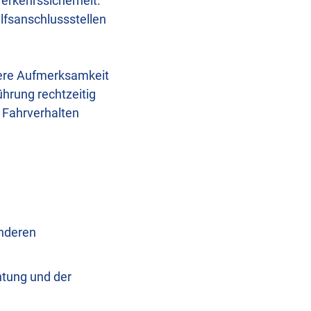
erkehrssicherheit.
lfsanschlussstellen
dere Aufmerksamkeit
hrung rechtzeitig
 Fahrverhalten
onderen
htung und der