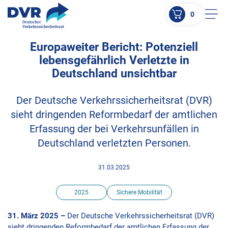
0
Men
Europaweiter Bericht: Potenziell
ZUM HAUPTINHALT SPRINGEN
lebensgefährlich Verletzte in
ZUR SUCHE SPRINGEN
Deutschland unsichtbar
Der Deutsche Verkehrssicherheitsrat (DVR)
sieht dringenden Reformbedarf der amtlichen
Erfassung der bei Verkehrsunfällen in
Deutschland verletzten Personen.
31.03.2025
2025
Sichere Mobilität
31. März 2025 –
Der Deutsche Verkehrssicherheitsrat (DVR)
sieht dringenden Reformbedarf der amtlichen Erfassung der