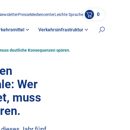
0
Newsletter
Presse
Mediencenter
Leichte Sprache
rkehrsmittel
Verkehrsinfrastruktur
Suche öffne
 muss deutliche Konsequenzen spüren.
hen
le: Wer
et, muss
ren.
 dieses Jahr fünf