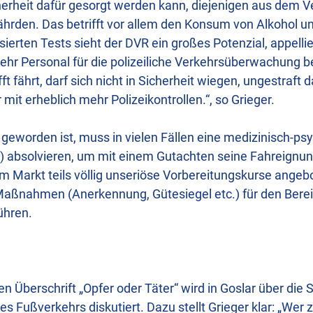
erheit dafür gesorgt werden kann, diejenigen aus dem Ve
ährden. Das betrifft vor allem den Konsum von Alkohol 
sierten Tests sieht der DVR ein großes Potenzial, appellie
ehr Personal für die polizeiliche Verkehrsüberwachung be
ft fährt, darf sich nicht in Sicherheit wiegen, ungestraf
 mit erheblich mehr Polizeikontrollen.“, so Grieger.
g geworden ist, muss in vielen Fällen eine medizinisch-ps
 absolvieren, um mit einem Gutachten seine Fahreignu
Markt teils völlig unseriöse Vorbereitungskurse angebote
Maßnahmen (Anerkennung, Gütesiegel etc.) für den Bere
ühren.
n Überschrift „Opfer oder Täter“ wird in Goslar über die 
es Fußverkehrs diskutiert. Dazu stellt Grieger klar: „Wer z