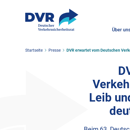
Über un
Sie befinden sich hier:
Startseite
Presse
DVR erwartet vom Deutschen Verke
ZUM HAUPTINHALT SPRINGEN
ZUR SUCHE SPRINGEN
DV
Verkeh
Leib un
deu
Beim 63. Deutsch