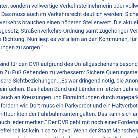
ter, sondern vollwertige Verkehrsteilnehmerin oder vollw
 Das muss auch im Verkehrsrecht deutlich werden. Siche
ßverkehrs brauchen einen höheren Stellenwert. Die aktue
sgesetz, Straßenverkehrs-Ordnung samt zugehöriger Ver
ge Richtung. Nun liegt es vor allem an den Kommunen, fü
ungen zu sorgen.“
sind für den DVR aufgrund des Unfallgeschehens besond
on Zu Fuß Gehenden zu verbessern: Sichere Querungsstel
ere Sichtbeziehungen. „Es war dringend nötig, die Ano
reinfachen. Das haben Bund und Länder im letzten Jahr e
r auch an Kreuzungen und Einmündungen durch zugepark
 fordern wir: Dort muss ein Parkverbot und ein Haltverbo
ittpunkten der Fahrbahnkanten gelten. Das kann sich an
 auch jeder merken.“ Der DVR geht mit noch einer Forderu
erefreiheit ist kein nice-to-have. Wenn der Staat Menschen