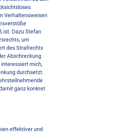
cksichtsloses
 von Verhaltensweisen
hrsverstöße
 ist. Dazu Stefan
rsrechts, um
t des Strafrechts
 der Abschreckung
interessiert mich,
enkung durchsetzt.
rkehrsteilnehmende
damit ganz konkret
eien effektiver und