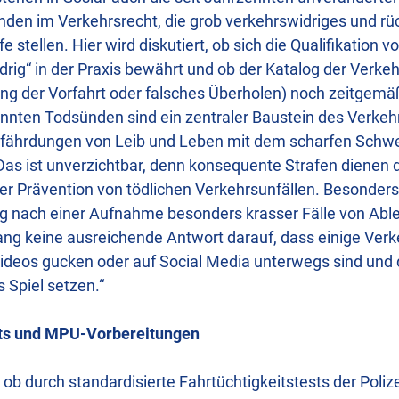
en im Verkehrsrecht, die grob verkehrswidriges und rü
e stellen. Hier wird diskutiert, ob sich die Qualifikation
drig“ in der Praxis bewährt und ob der Katalog der Verke
ng der Vorfahrt oder falsches Überholen) noch zeitgemäß
annten Todsünden sind ein zentraler Baustein des Verkeh
fährdungen von Leib und Leben mit dem scharfen Schwer
as ist unverzichtbar, denn konsequente Strafen dienen
der Prävention von tödlichen Verkehrsunfällen. Besonders 
ng nach einer Aufnahme besonders krasser Fälle von Abl
ang keine ausreichende Antwort darauf, dass einige Ve
ideos gucken oder auf Social Media unterwegs sind und 
Spiel setzen.“
sts und MPU-Vorbereitungen
, ob durch standardisierte Fahrtüchtigkeitstests der Poliz