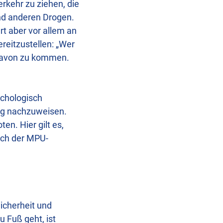
rkehr zu ziehen, die
und anderen Drogen.
rt aber vor allem an
reitzustellen: „Wer
t davon zu kommen.
ychologisch
ng nachzuweisen.
n. Hier gilt es,
ich der MPU-
Sicherheit und
u Fuß geht, ist