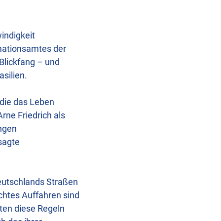
indigkeit
rmationsamtes der
Blickfang – und
silien.
 die das Leben
rne Friedrich als
ungen
sagte
Deutschlands Straßen
chtes Auffahren sind
lten diese Regeln