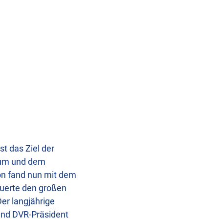
t das Ziel der
ium und dem
on fand nun mit dem
euerte den großen
Der langjährige
 und DVR-Präsident