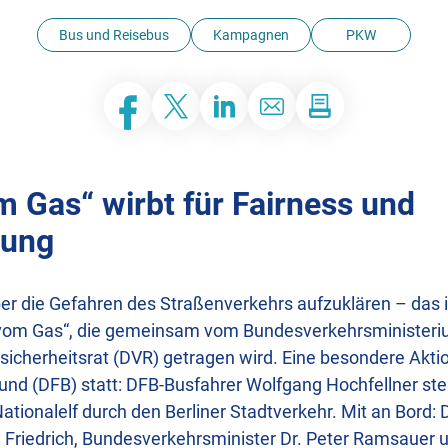
Bus und Reisebus
Kampagnen
PKW
Facebook
Twitter
LinkedIn
E-Mail
m Gas“ wirbt für Fairness und
tung
 die Gefahren des Straßenverkehrs aufzuklären – das is
vom Gas“, die gemeinsam vom Bundesverkehrsminister
icherheitsrat (DVR) getragen wird. Eine besondere Akti
nd (DFB) statt: DFB-Busfahrer Wolfgang Hochfellner st
tionalelf durch den Berliner Stadtverkehr. Mit an Bord: 
e Friedrich, Bundesverkehrsminister Dr. Peter Ramsauer