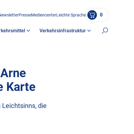
0
Newsletter
Presse
Mediencenter
Leichte Sprache
rkehrsmittel
Verkehrsinfrastruktur
Suche öffne
 Arne
e Karte
Leichtsinns, die