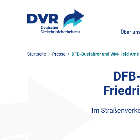
Über un
Sie befinden sich hier:
Startseite
Presse
DFB-Busfahrer und WM-Held Arne F
ZUM HAUPTINHALT SPRINGEN
ZUR SUCHE SPRINGEN
DFB-
Friedr
Im Straßenverke