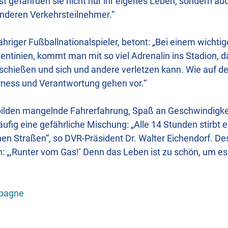
t gefährden sie nicht nur ihr eigenes Leben, sondern auc
anderen Verkehrsteilnehmer.“
ähriger Fußballnationalspieler, betont: „Bei einem wichtig
tinien, kommt man mit so viel Adrenalin ins Stadion, d
sschießen und sich und andere verletzen kann. Wie auf de
rness und Verantwortung gehen vor.“
bilden mangelnde Fahrerfahrung, Spaß an Geschwindigke
äufig eine gefährliche Mischung: „Alle 14 Stunden stirbt ei
en Straßen“, so DVR-Präsident Dr. Walter Eichendorf. De
en: „,Runter vom Gas!‘ Denn das Leben ist zu schön, um es 
pagne