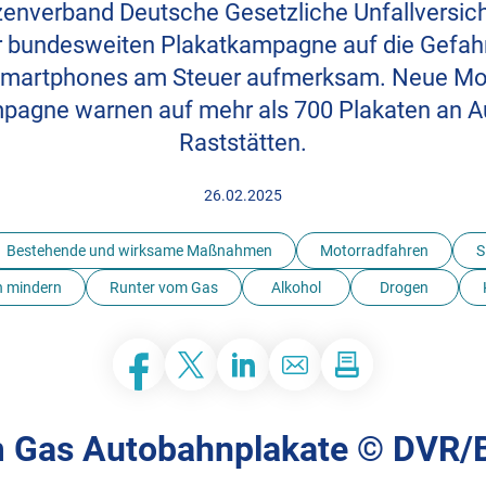
tzenverband Deutsche Gesetzliche Unfallversi
r bundesweiten Plakatkampagne auf die Gefahr
martphones am Steuer aufmerksam. Neue Mot
agne warnen auf mehr als 700 Plakaten an 
Raststätten.
26.02.2025
Bestehende und wirksame Maßnahmen
Motorradfahren
S
n mindern
Runter vom Gas
Alkohol
Drogen
Facebook
Twitter
LinkedIn
E-Mail
m Gas Autobahnplakate © DVR