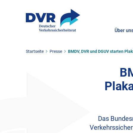
Über un
Sie befinden sich hier:
Startseite
Presse
BMDV, DVR und DGUV starten Pla
ZUM HAUPTINHALT SPRINGEN
ZUR SUCHE SPRINGEN
BM
Plak
Das Bundesm
Verkehrssicher