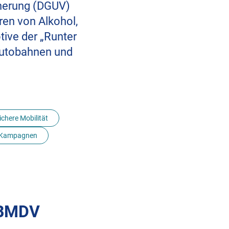
cherung (DGUV)
en von Alkohol,
ive der „Runter
Autobahnen und
ichere Mobilität
Kampagnen
/BMDV