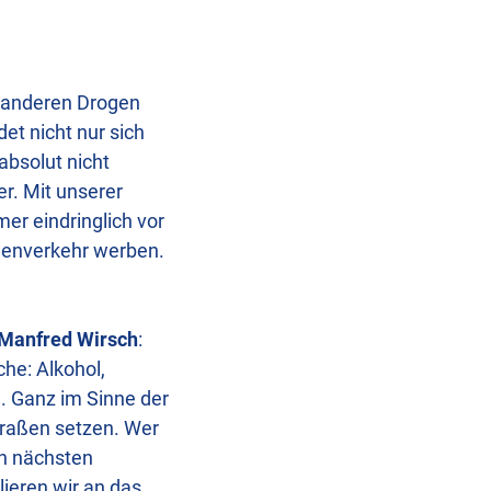
d anderen Drogen
et nicht nur sich
bsolut nicht
r. Mit unserer
er eindringlich vor
enverkehr werben.
Manfred Wirsch
:
he: Alkohol,
. Ganz im Sinne der
Straßen setzen. Wer
en nächsten
ieren wir an das