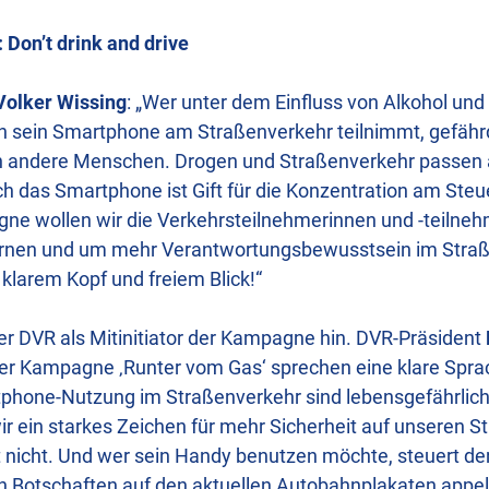
 Don’t drink and drive
 Volker Wissing
: „Wer unter dem Einfluss von Alkohol un
h sein Smartphone am Straßenverkehr teilnimmt, gefährd
h andere Menschen. Drogen und Straßenverkehr passen a
das Smartphone ist Gift für die Konzentration am Steue
e wollen wir die Verkehrsteilnehmerinnen und -teilnehm
rnen und um mehr Verantwortungsbewusstsein im Straß
 klarem Kopf und freiem Blick!“
er DVR als Mitinitiator der Kampagne hin. DVR-Präsident
er Kampagne ‚Runter vom Gas‘ sprechen eine klare Sprac
phone-Nutzung im Straßenverkehr sind lebensgefährlich
ir ein starkes Zeichen für mehr Sicherheit auf unseren 
ährt nicht. Und wer sein Handy benutzen möchte, steuert d
en Botschaften auf den aktuellen Autobahnplakaten appell