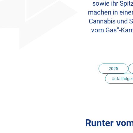
sowie ihr Spi
machen in eine
Cannabis und S
vom Gas“-Kamp
2025
Unfallfolge
Teilen
Runter vo