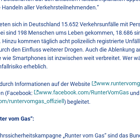
e Handeln aller Verkehrsteilnehmenden.“
eten sich in Deutschland 15.652 Verkehrsunfälle mit Pe
abei sind 198 Menschen ums Leben gekommen, 18.686 sin
Hinzu kommen täglich acht polizeilich registrierte Unfäll
ch den Einfluss weiterer Drogen. Auch die Ablenkung 
e wie Smartphones ist inzwischen weit verbreitet. Wer w
fallrisiko erheblich.
www.runtervomg
durch Informationen auf der Website
www.facebook.com/RunterVomGas
en (Facebook:
und
m/runtervomgas_offiziell
) begleitet.
ter vom Gas“:
kehrssicherheitskampagne „Runter vom Gas“ sind das Bun