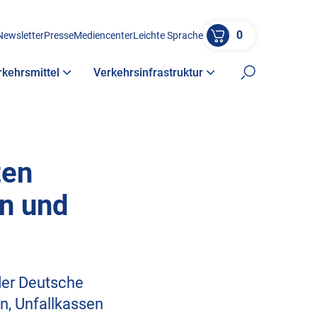
0
Newsletter
Presse
Mediencenter
Leichte Sprache
rkehrsmittel
Verkehrsinfrastruktur
Suche öffne
ten
n und
der Deutsche
n, Unfallkassen