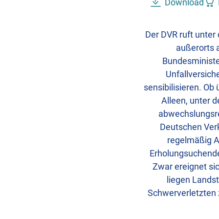
Download
Der DVR ruft unte
außerorts 
Bundesministe
Unfallversich
sensibilisieren. O
Alleen, unter 
abwechslungsre
Deutschen Verk
regelmäßig A
Erholungsuchende 
Zwar ereignet sic
liegen Landst
Schwerverletzten 