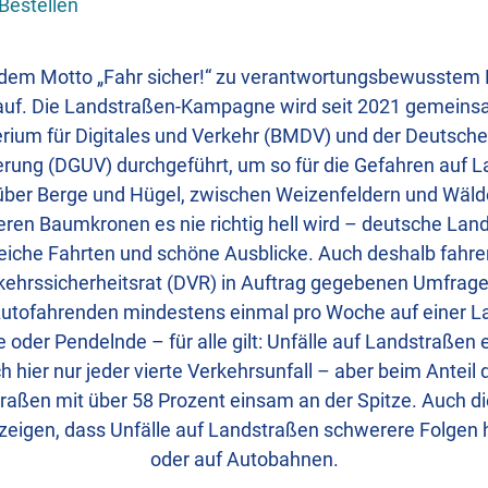
Bestellen
r dem Motto „Fahr sicher!“ zu verantwortungsbewusstem 
auf. Die Landstraßen-Kampagne wird seit 2021 gemein
rium für Digitales und Verkehr (BMDV) und der Deutsche
erung (DGUV) durchgeführt, um so für die Gefahren auf 
b über Berge und Hügel, zwischen Weizenfeldern und Wälde
deren Baumkronen es nie richtig hell wird – deutsche Lan
iche Fahrten und schöne Ausblicke. Auch deshalb fahren
ehrssicherheitsrat (DVR) in Auftrag gegebenen Umfrage
utofahrenden mindestens einmal pro Woche auf einer L
oder Pendelnde – für alle gilt: Unfälle auf Landstraßen e
h hier nur jeder vierte Verkehrsunfall – aber beim Anteil
raßen mit über 58 Prozent einsam an der Spitze. Auch d
zeigen, dass Unfälle auf Landstraßen schwerere Folgen h
oder auf Autobahnen.