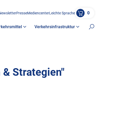
0
Newsletter
Presse
Mediencenter
Leichte Sprache
rkehrsmittel
Verkehrsinfrastruktur
Suche öffne
 & Strategien"