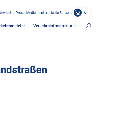
0
Newsletter
Presse
Mediencenter
Leichte Sprache
rkehrsmittel
Verkehrsinfrastruktur
Suche öffne
andstraßen