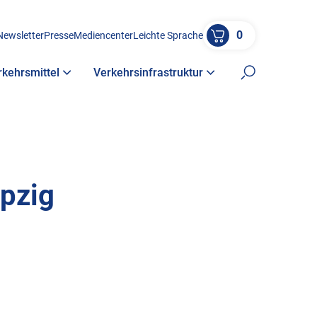
0
Newsletter
Presse
Mediencenter
Leichte Sprache
rkehrsmittel
Verkehrsinfrastruktur
Suche öffne
ipzig