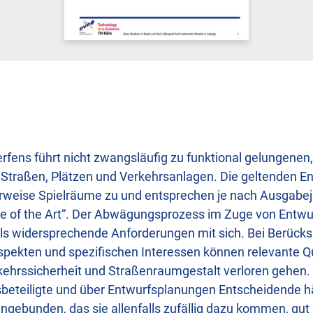
rfens führt nicht zwangsläufig zu funktional gelungenen,
 Straßen, Plätzen und Verkehrsanlagen. Die geltenden E
rweise Spielräume zu und entsprechen je nach Ausgabeja
te of the Art“. Der Abwägungsprozess im Zuge von Entwu
teils widersprechende Anforderungen mit sich. Bei Berück
aspekten und spezifischen Interessen können relevante 
kehrssicherheit und Straßenraumgestalt verloren gehen. 
beteiligte und über Entwurfsplanungen Entscheidende häu
ngebunden, das sie allenfalls zufällig dazu kommen, gut