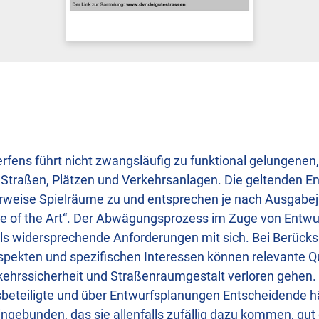
rfens führt nicht zwangsläufig zu funktional gelungenen,
 Straßen, Plätzen und Verkehrsanlagen. Die geltenden E
rweise Spielräume zu und entsprechen je nach Ausgabeja
te of the Art“. Der Abwägungsprozess im Zuge von Entwu
teils widersprechende Anforderungen mit sich. Bei Berück
aspekten und spezifischen Interessen können relevante 
kehrssicherheit und Straßenraumgestalt verloren gehen. 
beteiligte und über Entwurfsplanungen Entscheidende häu
ngebunden, das sie allenfalls zufällig dazu kommen, gut