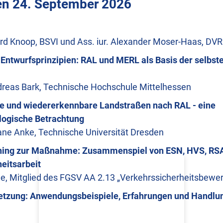
en 24. September 2026
ard Knoop, BSVI und Ass. iur. Alexander Moser-Haas, DVR
Entwurfsprinzipien: RAL und MERL als Basis der selbst
ndreas Bark, Technische Hochschule Mittelhessen
e und wiedererkennbare Landstraßen nach RAL - eine
logische Betrachtung
iane Anke, Technische Universität Dresden
ing zur Maßnahme: Zusammenspiel von ESN, HVS, RSA
eitsarbeit
e, Mitglied des FGSV AA 2.13 „Verkehrssicherheitsbewe
etzung: Anwendungsbeispiele, Erfahrungen und Handl