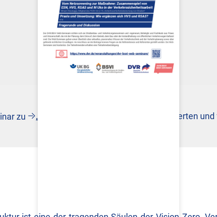
„Sichere Landstraßen erkennen, bewerten und
inar zu
ruktur ist eine der tragenden Säulen der Vision Zero. 