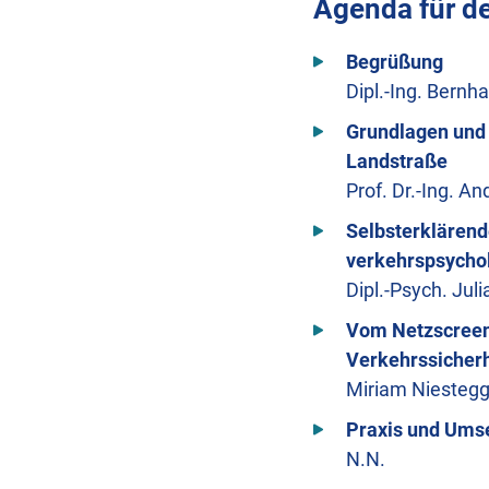
Agenda für d
Begrüßung
Dipl.-Ing. Bernh
Grundlagen und 
Landstraße
Prof. Dr.-Ing. A
Selbsterklärend
verkehrspsycho
Dipl.-Psych. Jul
Vom Netzscreen
Verkehrssicherh
Miriam Niestegg
Praxis und Ums
N.N.