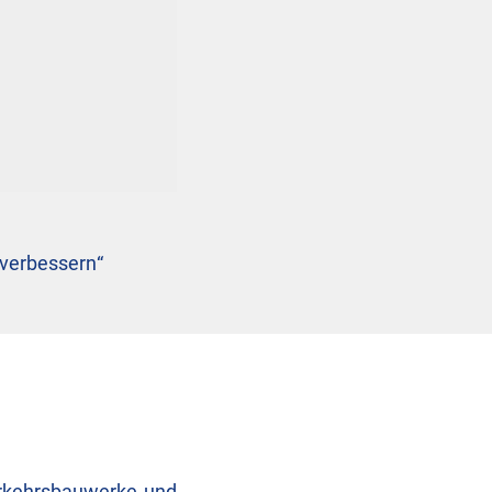
 verbessern
“
Verkehrsbauwerke und