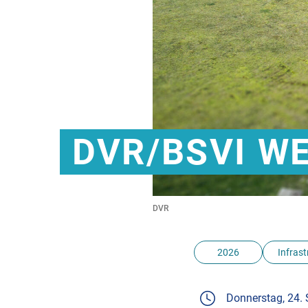
DVR/BSVI W
DVR
2026
Infrast
Donnerstag, 24.