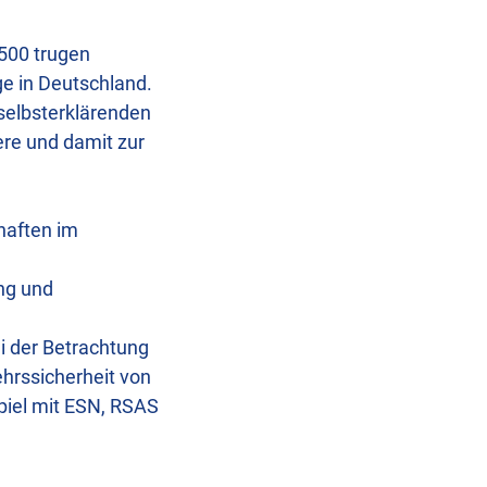
.500 trugen
ge in Deutschland.
 selbsterklärenden
ere und damit zur
haften im
ng und
i der Betrachtung
hrssicherheit von
iel mit ESN, RSAS