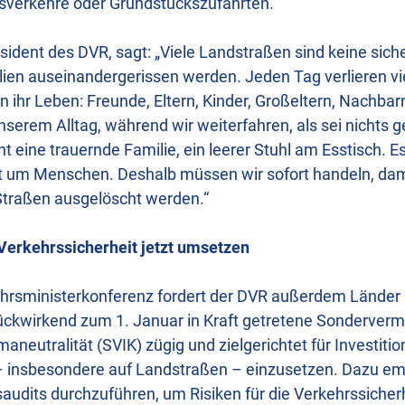
sverkehre oder Grundstückszufahrten.
sident des DVR, sagt: „Viele Landstraßen sind keine sich
lien auseinandergerissen werden. Jeden Tag verlieren v
ihr Leben: Freunde, Eltern, Kinder, Großeltern, Nachbarn
serem Alltag, während wir weiterfahren, als sei nichts
eht eine trauernde Familie, ein leerer Stuhl am Esstisch. E
ht um Menschen. Deshalb müssen wir sofort handeln, dam
Straßen ausgelöscht werden.“
e Verkehrssicherheit jetzt umsetzen
kehrsministerkonferenz fordert der DVR außerdem Lände
ückwirkend zum 1. Januar in Kraft getretene Sonderverm
maneutralität (SVIK) zügig und zielgerichtet für Investitio
– insbesondere auf Landstraßen – einzusetzen. Dazu emp
saudits durchzuführen, um Risiken für die Verkehrssicherh