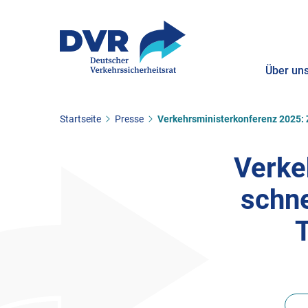
Über un
Sie befinden sich hier:
Startseite
Presse
Verkehrsministerkonferenz 2025: Z
ZUM HAUPTINHALT SPRINGEN
ZUR SUCHE SPRINGEN
Verke
schne