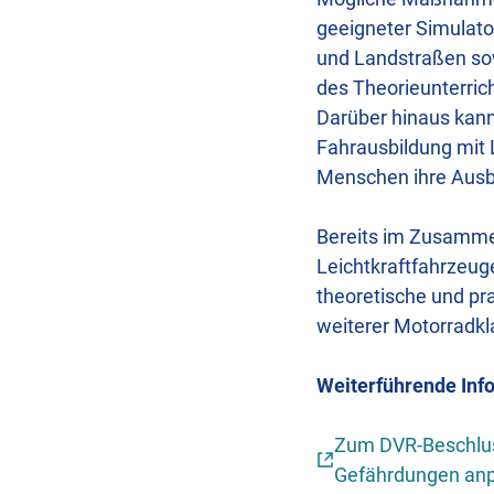
geeigneter Simulato
und Landstraßen sow
des Theorieunterric
Darüber hinaus kann
Fahrausbildung mit 
Menschen ihre Ausbi
Bereits im Zusammen
Leichtkraftfahrzeuge
theoretische und pra
weiterer Motorradkl
Weiterführende Inf
Zum DVR-Beschlus
Gefährdungen anp