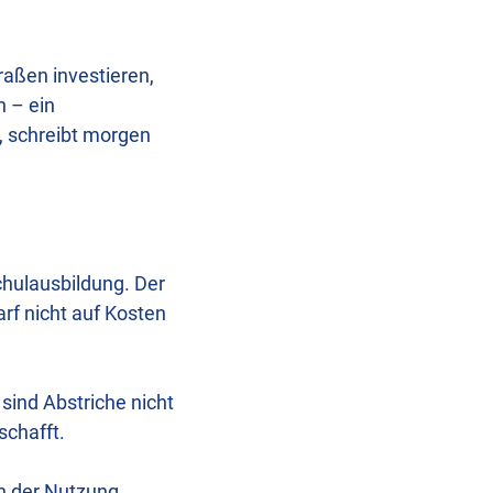
raßen investieren,
n – ein
, schreibt morgen
chulausbildung. Der
rf nicht auf Kosten
sind Abstriche nicht
schafft.
n der Nutzung