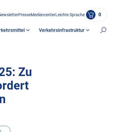
0
Newsletter
Presse
Mediencenter
Leichte Sprache
rkehrsmittel
Verkehrsinfrastruktur
Suche öffne
25: Zu
ordert
n
k