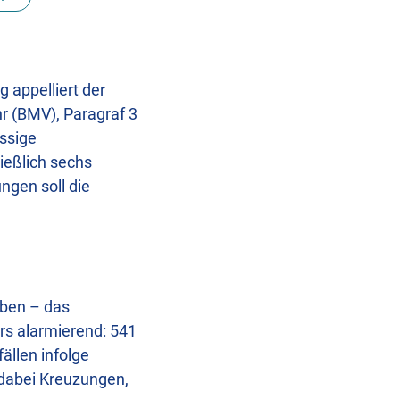
 appelliert der
r (BMV), Paragraf 3
ässige
ießlich sechs
ngen soll die
eben – das
rs alarmierend: 541
ällen infolge
 dabei Kreuzungen,