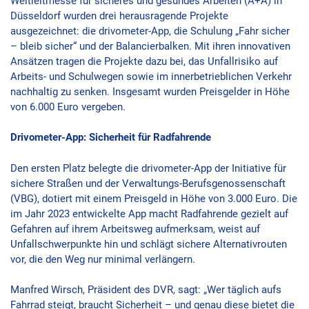
Weltleitmesse für sicheres und gesundes Arbeiten (A+A) in
Düsseldorf wurden drei herausragende Projekte
ausgezeichnet: die drivometer-App, die Schulung „Fahr sicher
– bleib sicher“ und der Balancierbalken. Mit ihren innovativen
Ansätzen tragen die Projekte dazu bei, das Unfallrisiko auf
Arbeits- und Schulwegen sowie im innerbetrieblichen Verkehr
nachhaltig zu senken. Insgesamt wurden Preisgelder in Höhe
von 6.000 Euro vergeben.
Drivometer-App: Sicherheit für Radfahrende
Den ersten Platz belegte die drivometer-App der Initiative für
sichere Straßen und der Verwaltungs-Berufsgenossenschaft
(VBG), dotiert mit einem Preisgeld in Höhe von 3.000 Euro. Die
im Jahr 2023 entwickelte App macht Radfahrende gezielt auf
Gefahren auf ihrem Arbeitsweg aufmerksam, weist auf
Unfallschwerpunkte hin und schlägt sichere Alternativrouten
vor, die den Weg nur minimal verlängern.
Manfred Wirsch, Präsident des DVR, sagt: „Wer täglich aufs
Fahrrad steigt, braucht Sicherheit – und genau diese bietet die