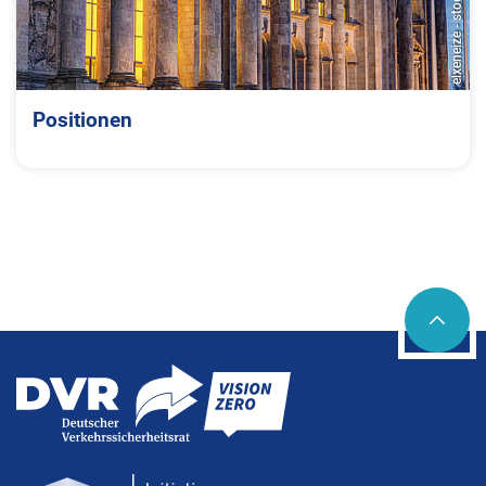
elxeneize - stock.adobe.com
Positionen