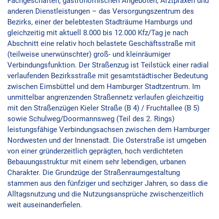
Fachgeschäften, gastronomischen Angeboten, Arztpraxen und
anderen Dienstleistungen – das Versorgungszentrum des
Bezirks, einer der belebtesten Stadträume Hamburgs und
gleichzeitig mit aktuell 8.000 bis 12.000 Kfz/Tag je nach
Abschnitt eine relativ hoch belastete Geschäftsstraße mit
(teilweise unerwünschter) groß- und kleinräumiger
Verbindungsfunktion. Der Straßenzug ist Teilstück einer radial
verlaufenden Bezirksstraße mit gesamtstädtischer Bedeutung
zwischen Eimsbüttel und dem Hamburger Stadtzentrum. Im
unmittelbar angrenzenden Straßennetz verlaufen gleichzeitig
mit den Straßenzügen Kieler Straße (B 4) / Fruchtallee (B 5)
sowie Schulweg/Doormannsweg (Teil des 2. Rings)
leistungsfähige Verbindungsachsen zwischen dem Hamburger
Nordwesten und der Innenstadt. Die Osterstraße ist umgeben
von einer gründerzeitlich geprägten, hoch verdichteten
Bebauungsstruktur mit einem sehr lebendigen, urbanen
Charakter. Die Grundzüge der Straßenraumgestaltung
stammen aus den fünfziger und sechziger Jahren, so dass die
Alltagsnutzung und die Nutzungsansprüche zwischenzeitlich
weit auseinanderfielen.