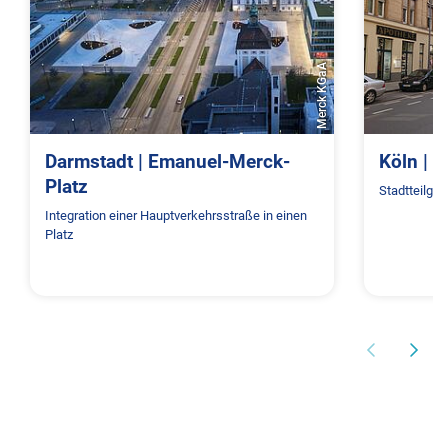
Merck KGaA
Darmstadt | Emanuel-Merck-
Köln | 
Platz
Stadtteilge
Integration einer Hauptverkehrsstraße in einen
Platz