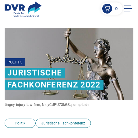
0
Men
ZUM HAUPTINHALT SPRINGEN
ZUR SUCHE SPRINGEN
POLITIK
JURISTISCHE
FACHKONFERENZ 2022
tingey-injury-law-firm, Nr. yCdPU73kGSc, unsplash
Politik
Juristische Fachkonferenz