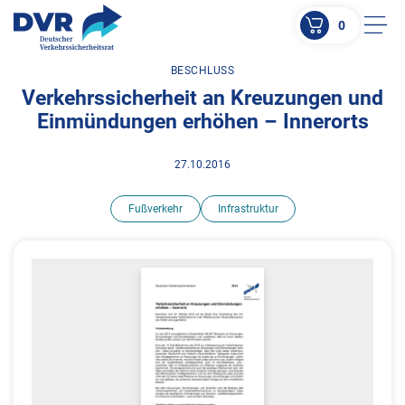
0
Men
BESCHLUSS
ZUM HAUPTINHALT SPRINGEN
Verkehrssicherheit an Kreuzungen und
ZUR SUCHE SPRINGEN
Einmündungen erhöhen – Innerorts
27.10.2016
Fußverkehr
Infrastruktur