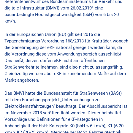
Referentenentwurf des Bundesministeriums für Verkehr und
1
digitale Infrastruktur (BMVI) vom 26.02.2019
eine
bauartbedingte Höchstgeschwindigkeit (bbH) von 6 bis 20
km/h.
In der Europäischen Union (EU) gilt seit 2016 die
Typgenehmigungs-Verordnung 168/2013 für Krafträder, wonach
die Genehmigung der eKF national geregelt werden kann, da
die Verordnung diese vom Anwendungsbereich ausschließt.
Das heißt, derzeit dürfen eKF nicht am öffentlichen
Straßenverkehr teilnehmen, sind also nicht zulassungsfähig.
Gleichzeitig werden aber eKF in zunehmendem Maße auf dem
Markt angeboten.
Das BMVI hatte die Bundesanstalt für Straßenwesen (BASt)
mit dem Forschungsprojekt „Untersuchungen zu
Elektrokleinstfahrzeugen“ beauftragt. Der Abschlussbericht ist
im November 2018 veröffentlicht worden. Dieser beinhaltet
Vorschläge und Definitionen für eKF-Kategorien in
Abhängigkeit der bbH: Kategorie K0 (bbH ≤ 6 km/h), K1 (6-20
km/h, K2 (20-25 km/h). (Berichte der BASt, Fahrzeugtechnik,