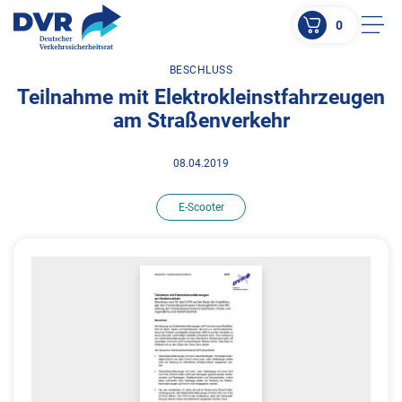
0
Men
BESCHLUSS
ZUM HAUPTINHALT SPRINGEN
Teilnahme mit Elektrokleinstfahrzeugen
ZUR SUCHE SPRINGEN
am Straßenverkehr
08.04.2019
E-Scooter