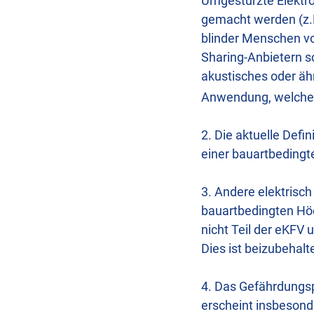
Umgestürzte Elektro
gemacht werden (z.B
blinder Menschen v
Sharing-Anbietern s
akustisches oder ähn
Anwendung, welche b
2. Die aktuelle Defi
einer bauartbedingt
3. Andere elektrisc
bauartbedingten Höc
nicht Teil der eKFV
Dies ist beizubehalt
4. Das Gefährdungspo
erscheint insbeson