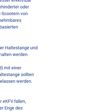
besser erkennbar
ehinderter oder
-Scootern von
hrnehmbares
-basierten
oder Haltestange und
halten werden.
) mit einer
ltestange sollten
ugelassen werden.
r eKFV fallen,
er Enge des