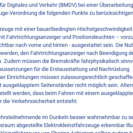
ür Digitales und Verkehr (BMDV) bei einer Überarbeitung
euge-Verordnung die folgenden Punkte zu berücksichtigen
hrzeuge mit einer bauartbedingten Höchstgeschwindigkeit
it Fahrtrichtungsanzeiger und Positionsleuchten – vorz
chtbar nach vorne und hinten - ausgestattet sein. Die Nu
 werden, den Fahrtrichtungsanzeiger nach Beendigung 
. Zudem müssen die Bremskräfte fahrphysikalisch sinnvo
Voraussetzungen für die Erstausstattung und Nachrüstung
her Einrichtungen müssen zulassungsrechtlich geschaffe
t ausgeklapptem Seitenständer nicht möglich sein. Altern
estellt werden, dass beim Fahren mit einem ausgeklappt
 die Verkehrssicherheit entsteht.
hrsteilnehmende im Dunkeln besser wahrnehmbar zu sei
sraum abgestellte Elektrokleinstfahrzeuge erkennbar illu