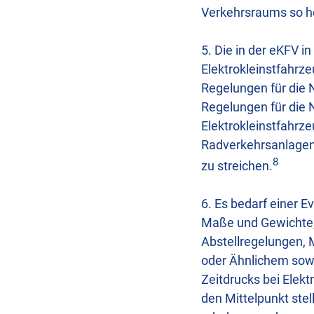
Verkehrsraums so ho
5. Die in der eKFV i
Elektrokleinstfahrze
Regelungen für die 
Regelungen für die
Elektrokleinstfahrz
Radverkehrsanlagen,
8
zu streichen.
6. Es bedarf einer E
Maße und Gewichte, F
Abstellregelungen, 
oder Ähnlichem sowi
Zeitdrucks bei Elek
den Mittelpunkt ste