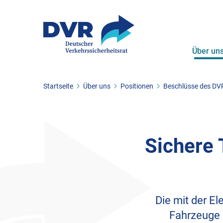
Über un
Sie befinden sich hier:
Startseite
Über uns
Positionen
Beschlüsse des DV
ZUM HAUPTINHALT SPRINGEN
ZUR SUCHE SPRINGEN
Sichere 
Die mit der E
Fahrzeuge 