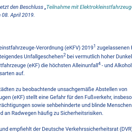
etzt den Beschluss „
Teilnahme mit Elektrokleinstfahrzeu
 08. April 2019.
1
kleinstfahrzeuge-Verordnung (eKFV) 2019
zugelassenen 
2
steigendes Unfallgeschehen
bei vermutlich hoher Dunkelz
4
tfahrzeuge (eKF) die höchsten Alleinunfall
- und Alkoho
sarten auf.
 Städten zu beobachtende unsachgemäße Abstellen von
eugen (eKF) stellt eine Gefahr für den Fußverkehr, insbe
trächtigungen sowie sehbehinderte und blinde Menschen 
nd an Radwegen häufig zu Sicherheitsrisiken.
und empfiehlt der Deutsche Verkehrssicherheitsrat (DV