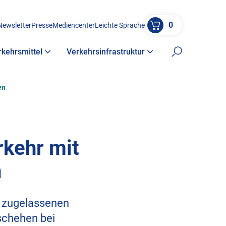
0
Newsletter
Presse
Mediencenter
Leichte Sprache
rkehrsmittel
Verkehrsinfrastruktur
Suche öffne
en
rkehr mit
n
9 zugelassenen
schehen bei