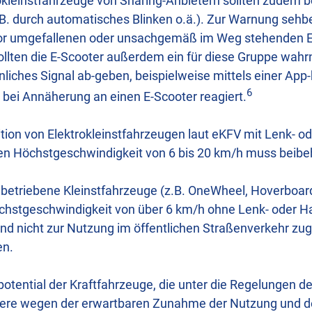
kleinstfahrzeuge von Sharing-Anbietern sollten zudem 
. durch automatisches Blinken o.ä.). Zur Warnung sehb
or umgefallenen oder unsachgemäß im Weg stehenden E
ollten die E-Scooter außerdem ein für diese Gruppe wa
liches Signal ab-geben, beispielweise mittels einer App
6
ei Annäherung an einen E-Scooter reagiert.
nition von Elektrokleinstfahrzeugen laut eKFV mit Lenk- 
en Höchstgeschwindigkeit von 6 bis 20 km/h muss beibe
h betriebene Kleinstfahrzeuge (z.B. OneWheel, Hoverboard
hstgeschwindigkeit von über 6 km/h ohne Lenk- oder Ha
 und nicht zur Nutzung im öffentlichen Straßenverkehr z
en.
tential der Kraftfahrzeuge, die unter die Regelungen de
dere wegen der erwartbaren Zunahme der Nutzung und d