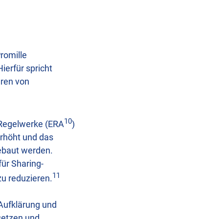
romille
ierfür spricht
hren von
10
 Regelwerke (ERA
)
erhöht und das
ebaut werden.
ür Sharing-
11
zu reduzieren.
 Aufklärung und
setzen und