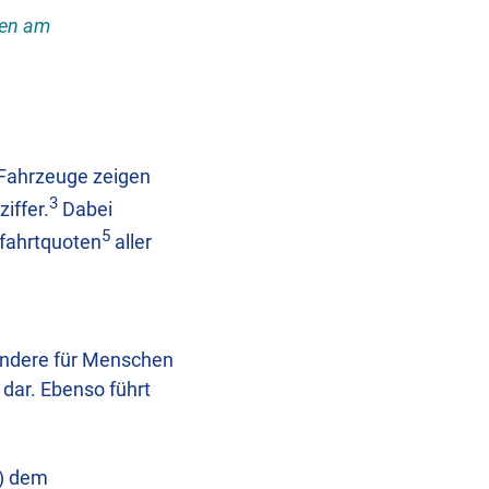
gen am
Fahrzeuge zeigen
3
iffer.
Dabei
5
lfahrtquoten
aller
sondere für Menschen
dar. Ebenso führt
R) dem