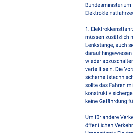
Bundesministerium f
Elektrokleinstfahrz
1. Elektrokleinstfa
müssen zusätzlich m
Lenkstange, auch si
darauf hingewiesen
wieder abzuschalten
verteilt sein. Die 
sicherheitstechnisc
sollte das Fahren mi
konstruktiv sicherg
keine Gefährdung für
Um für andere Verke
öffentlichen Verkehr