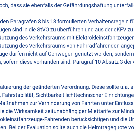
ch, dass sie ebenfalls der Gefährdungshaftung unterfalle
n den Paragrafen 8 bis 13 formulierten Verhaltensregeln f
ugen sind in die StVO zu überführen und aus der eKFV zu
Nutzung des Verkehrsraums mit Elektrokleinstfahrzeugen
 Nutzung des Verkehrsraums von Fahrradfahrenden ange
euge dürfen nicht auf Gehwegen genutzt werden, sondern
 sofern diese vorhanden sind. Paragraf 10 Absatz 3 der 
valuierung der geänderten Verordnung. Diese sollte u.a.
ahrstabilität, Sichtbarkeit lichttechnischer Einrichtung
Maßnahmen zur Verhinderung von Fahrten unter Einfluss
e die Wirksamkeit zeitunabhängiger Miettarife zur Mind
trokleinstfahrzeuge-Fahrenden berücksichtigen und die Un
llen. Bei der Evaluation sollte auch die Helmtragequote 