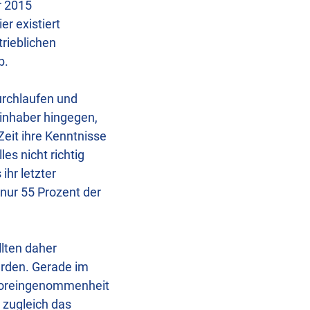
r 2015
r existiert
trieblichen
b.
durchlaufen und
ninhaber hingegen,
Zeit ihre Kenntnisse
es nicht richtig
hr letzter
nur 55 Prozent der
llten daher
erden. Gerade im
nvoreingenommenheit
 zugleich das