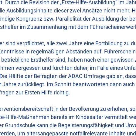
t. Durch die Revision der „Erste-Hilfe-Ausbildung“ im Jah
ie Ausbildungsinhalte dieser zwei Ansätze nicht mehr. Hie
ndige Kongruenz bzw. Parallelität der Ausbildung der be
 Ersthelfer im Zusammenhang mit dem Führerscheinerwer
fer sind verpflichtet, alle zwei Jahre eine Fortbildung zu 
 Kenntnisse in regelmäßigen Abständen auf. Führerschei
ig betriebliche Ersthelfer sind, haben nach einer gewissen 
hmen vergessen und fürchten daher, im Falle eines Unfall
Die Hälfte der Befragten der ADAC Umfrage gab an, dass i
 Jahre zurückliegt. Im Schnitt beantworteten dann auch 
ragen zur Ersten Hilfe richtig.
terventionsbereitschaft in der Bevölkerung zu erhöhen, so
te-Hilfe-Maßnahmen bereits im Kindesalter vermittelt w
der Grundschule kann die Begeisterungsfähigkeit und U
werden, um altersangepasste notfallrelevante Inhalte und