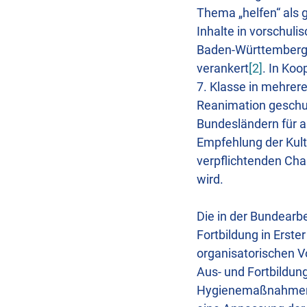
Thema „helfen“ als g
Inhalte in vorschuli
Baden-Württemberg i
verankert
[2]
. In Koo
7. Klasse in mehrer
Reanimation geschu
Bundesländern für a
Empfehlung der Kul
verpflichtenden Cha
wird.
Die in der Bundearb
Fortbildung in Erste
organisatorischen V
Aus- und Fortbildun
Hygienemaßnahmen un