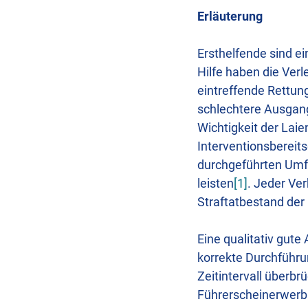
Erläuterung
Ersthelfende sind e
Hilfe haben die Ver
eintreffende Rettun
schlechtere Ausgang
Wichtigkeit der Lai
Interventionsbereits
durchgeführten Umfr
leisten
[1]
. Jeder Ver
Straftatbestand der
Eine qualitativ gute
korrekte Durchführ
Zeitintervall überb
Führerscheinerwerb