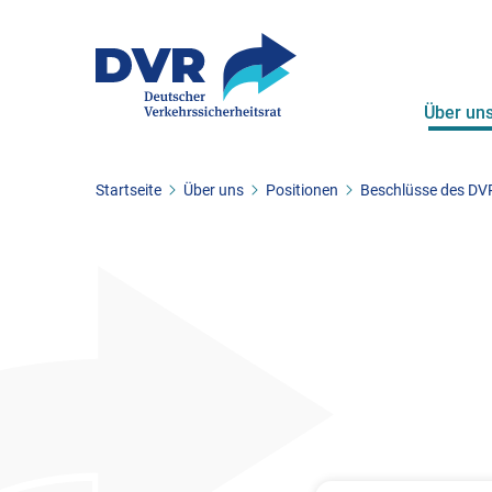
Über un
Sie befinden sich hier:
Startseite
Über uns
Positionen
Beschlüsse des DV
ZUM HAUPTINHALT SPRINGEN
ZUR SUCHE SPRINGEN