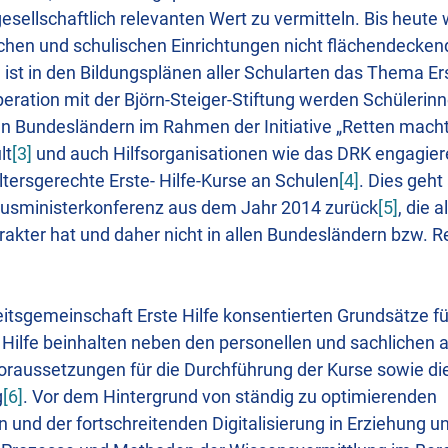
esellschaftlich relevanten Wert zu vermitteln. Bis heute 
schen und schulischen Einrichtungen nicht flächendeckend e
st in den Bildungsplänen aller Schularten das Thema Ers
peration mit der Björn-Steiger-Stiftung werden Schülerin
en Bundesländern im Rahmen der Initiative „Retten macht
lt
[3]
und auch Hilfsorganisationen wie das DRK engagier
ltersgerechte Erste- Hilfe-Kurse an Schulen
[4]
. Dies geht
tusministerkonferenz aus dem Jahr 2014 zurück
[5]
, die 
rakter hat und daher nicht in allen Bundesländern bzw.
eitsgemeinschaft Erste Hilfe konsentierten Grundsätze fü
r Hilfe beinhalten neben den personellen und sachlichen 
oraussetzungen für die Durchführung der Kurse sowie die
g
[6]
. Vor dem Hintergrund von ständig zu optimierenden
d der fortschreitenden Digitalisierung in Erziehung un