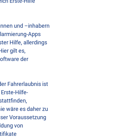
ch Erste-Hilfe
rinnen und –inhabern
 Alarmierung-Apps
ter Hilfe, allerdings
Hier gilt es,
Software der
er Fahrerlaubnis ist
Erste-Hilfe-
stattfinden,
ie wäre es daher zu
ieser Voraussetzung
ildung von
ifikate