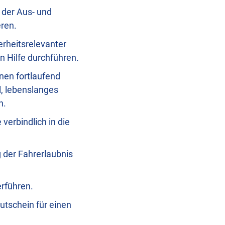
a der Aus- und
eren.
erheitsrelevanter
n Hilfe durchführen.
nen fortlaufend
l, lebenslanges
n.
verbindlich in die
g der Fahrerlaubnis
erführen.
utschein für einen