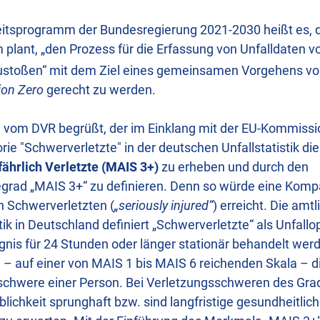
eitsprogramm der Bundesregierung 2021-2030 heißt es, 
 plant, „den Prozess für die Erfassung von Unfalldaten 
ustoßen“ mit dem Ziel eines gemeinsamen Vorgehens v
ion Zero
gerecht zu werden.
d vom DVR begrüßt, der im Einklang mit der EU-Kommissio
rie "Schwerverletzte" in der deutschen Unfallstatistik di
fährlich Verletzte (MAIS 3+)
zu erheben und durch den
rad „MAIS 3+“ zu definieren. Denn so würde eine Kompati
n Schwerverletzten (
„seriously injured“
) erreicht. Die amtl
tik in Deutschland definiert „Schwerverletzte“ als Unfallop
gnis für 24 Stunden oder länger stationär behandelt wer
 – auf einer von MAIS 1 bis MAIS 6 reichenden Skala – 
chwere einer Person. Bei Verletzungsschweren des Gra
rblichkeit sprunghaft bzw. sind langfristige gesundheitlic