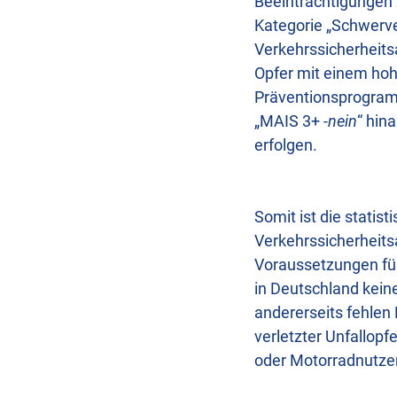
Beeinträchtigungen 
Kategorie „Schwerver
Verkehrssicherheits
Opfer mit einem hoh
Präventionsprogramm
„MAIS 3+
-nein
“ hin
erfolgen.
Somit ist die statis
Verkehrssicherheits
Voraussetzungen für
in Deutschland kein
andererseits fehlen 
verletzter Unfallopf
oder Motorradnutze