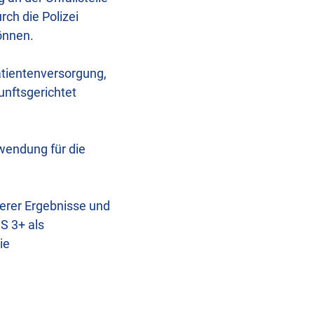
ch die Polizei
önnen.
atientenversorgung,
unftsgerichtet
wendung für die
terer Ergebnisse und
S 3+ als
ie