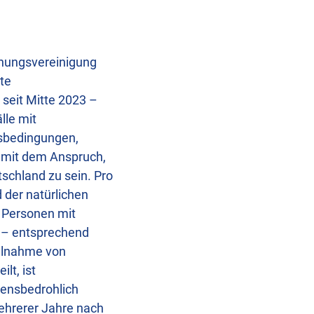
chungsvereinigung
te
seit Mitte 2023 –
lle mit
sbedingungen,
 mit dem Anspruch,
schland zu sein. Pro
 der natürlichen
r Personen mit
n – entsprechend
eilnahme von
lt, ist
bensbedrohlich
ehrerer Jahre nach