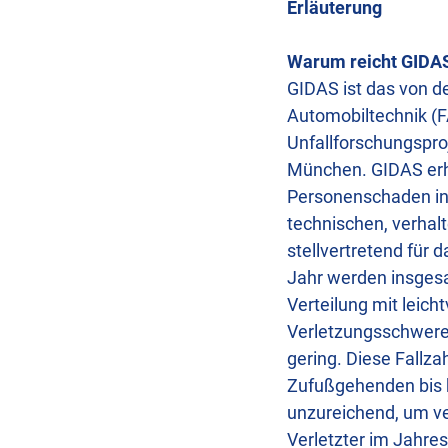
Erläuterung
Warum reicht GIDAS
GIDAS ist das von d
Automobiltechnik (F
Unfallforschungspro
München. GIDAS erh
Personenschaden in
technischen, verha
stellvertretend für
Jahr werden insgesa
Verteilung mit leic
Verletzungsschwereg
gering. Diese Fallz
Zufußgehenden bis h
unzureichend, um ve
Verletzter im Jahre