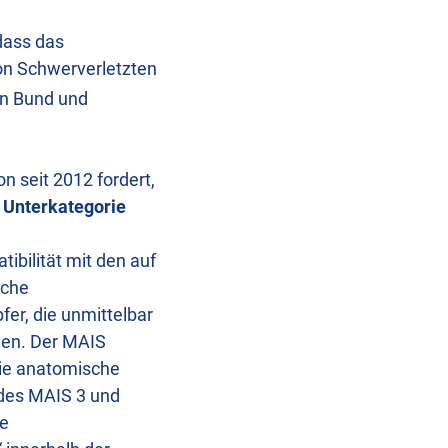
dass das
von Schwerverletzten
on Bund und
n seit 2012 fordert,
e
Unterkategorie
bilität mit den auf
iche
fer, die unmittelbar
den. Der MAIS
die anatomische
des MAIS 3 und
he