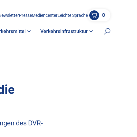
0
Newsletter
Presse
Mediencenter
Leichte Sprache
rkehrsmittel
Verkehrsinfrastruktur
Suche öffne
die
ungen des DVR-