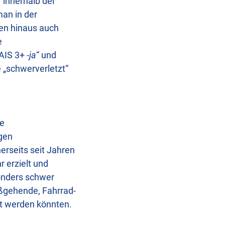
 innerhalb der
man in der
ten hinaus auch
e
MAIS 3+
-ja
“ und
e „schwerverletzt“
ie
igen
erseits seit Jahren
 erzielt und
sonders schwer
fußgehende, Fahrrad-
t werden könnten.