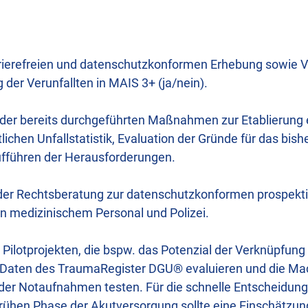
rierefreien und datenschutzkonformen Erhebung sowie V
 der Verunfallten in MAIS 3+ (ja/nein).
 der bereits durchgeführten Maßnahmen zur Etablierung 
lichen Unfallstatistik, Evaluation der Gründe für das bish
führen der Herausforderungen.
 der Rechtsberatung zur datenschutzkonformen prospekt
 medizinischem Personal und Polizei.
Pilotprojekten, die bspw. das Potenzial der Verknüpfung 
 Daten des TraumaRegister DGU® evaluieren und die Mac
der Notaufnahmen testen. Für die schnelle Entscheidung
rühen Phase der Akutversorgung sollte eine Einschätzung