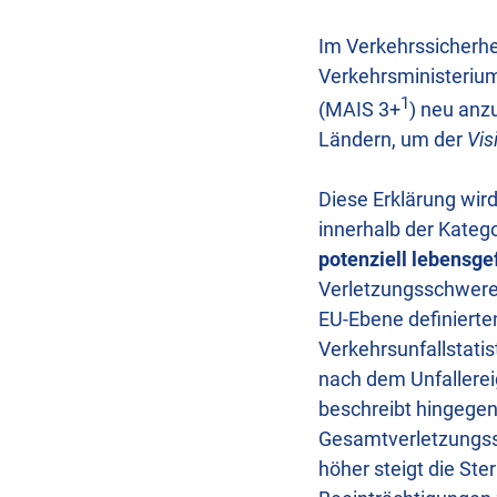
Im Verkehrssicherh
Verkehrsministerium
1
(MAIS 3+
) neu anz
Ländern, um der
Vis
Diese Erklärung wir
innerhalb der Katego
potenziell lebensge
Verletzungsschwereg
EU-Ebene definierte
Verkehrsunfallstatis
nach dem Unfallerei
beschreibt hingegen
Gesamtverletzungss
höher steigt die Ste