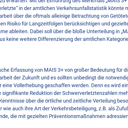
zu erwarten. Mit der Einführung des Merkmals „MAIS 3+“
letzte“ in der amtlichen Verkehrsunfallstatistik könnte 
arbeit über die oftmals alleinige Betrachtung von Getöte
en Risiko für Langzeitfolgen berücksichtigen und gezielt
e ableiten. Dabei soll über die bloße Unterteilung in „
aus keine weitere Differenzierung der amtlichen Kategori
tische Erfassung von MAIS 3+ von großer Bedeutung für d
arbeit der Zukunft und es sollten unbedingt die notwend
 eine Vollerhebung geschaffen werden. Denn es wird ein
e signifikante Reduktion der Schwerverletztenzahlen mehr
Kenntnisse über die örtliche und zeitliche Verteilung be
er wie auch ihre Art der Verkehrsbeteiligung, z.B. als Zu
nde, die mit gezielten Präventionsmaßnahmen adressier