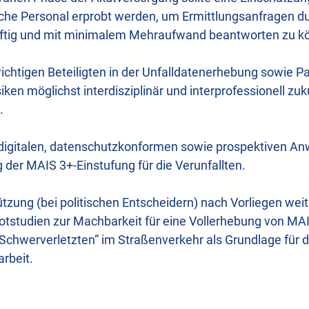
che Personal erprobt werden, um Ermittlungsanfragen dur
äftig und mit minimalem Mehraufwand beantworten zu k
wichtigen Beteiligten in der Unfalldatenerhebung sowie P
en möglichst interdisziplinär und interprofessionell zuk
.
r digitalen, datenschutzkonformen sowie prospektiven An
g der MAIS 3+-Einstufung für die Verunfallten.
zung (bei politischen Entscheidern) nach Vorliegen wei
lotstudien zur Machbarkeit für eine Vollerhebung von MAI
„Schwerverletzten“ im Straßenverkehr als Grundlage für d
rbeit.