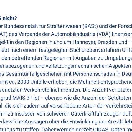
 nicht?
er Bundesanstalt für Straßenwesen (BASt) und der Fors
AT) des Verbands der Automobilindustrie (VDA) finanzier
jekt in den Regionen in und um Hannover, Dresden und – 
ebt nach einem festgelegten Stichprobenverfahren Unfä
 den betreffenden Regionen mit Angaben zu Umgebung
ltensbezogenen und verletzungsmechanischen Aspekten
 das Gesamtunfallgeschehen mit Personenschaden in Deut
mt ca. 2000 Unfälle erhoben; die Mehrheit entsprechend
htverletzten Verkehrsteilnehmenden. Die Anzahl verletzte
rad MAIS 3+ ist – ebenso wie die Anzahl der Getötete
ahl, die sich zudem auf verschiedene Arten der Verkehrst
in zu Insassen von schweren Güterkraftfahrzeugen auftei
rlässliche Aussagen über die Entwicklung der Anzahl le
sturnus zu treffen. Daher werden derzeit GIDAS- Daten m