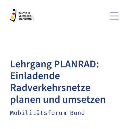
Menü
ZUM HAUPTINHALT SPRINGEN
ZUR SUCHE SPRINGEN
Lehrgang PLANRAD:
Einladende
Radverkehrsnetze
planen und umsetzen
Mobilitätsforum Bund