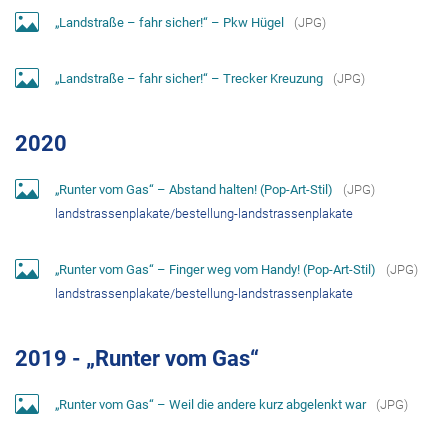
„Landstraße – fahr sicher!“ – Pkw Hügel
(
JPG
)
„Landstraße – fahr sicher!“ – Trecker Kreuzung
(
JPG
)
2020
„Runter vom Gas“ – Abstand halten! (Pop-Art-Stil)
(
JPG
)
landstrassenplakate/bestellung-landstrassenplakate
„Runter vom Gas“ – Finger weg vom Handy! (Pop-Art-Stil)
(
JPG
)
landstrassenplakate/bestellung-landstrassenplakate
2019 - „Runter vom Gas“
„Runter vom Gas“ – Weil die andere kurz abgelenkt war
(
JPG
)