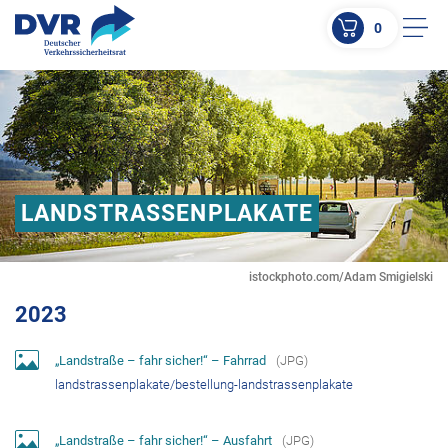
0
Men
ZUM HAUPTINHALT SPRINGEN
ZUR SUCHE SPRINGEN
LANDSTRASSEN­PLAKATE
istockphoto.com/Adam Smigielski
2023
„Landstraße – fahr sicher!“ – Fahrrad
(
JPG
)
landstrassenplakate/bestellung-landstrassenplakate
„Landstraße – fahr sicher!“ – Ausfahrt
(
JPG
)