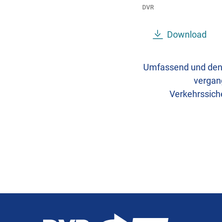
DVR
Download
Umfassend und denno
vergang
Verkehrssiche