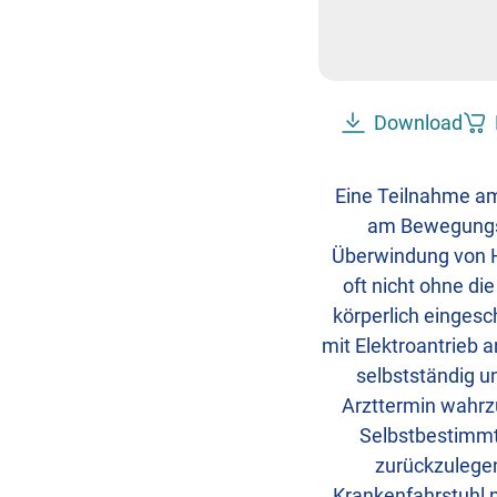
Download
Eine Teilnahme am
am Bewegungsa
Überwindung von H
oft nicht ohne di
körperlich eingesc
mit Elektroantrieb 
selbstständig u
Arzttermin wahrz
Selbstbestimmth
zurückzulegen
Krankenfahrstuhl 