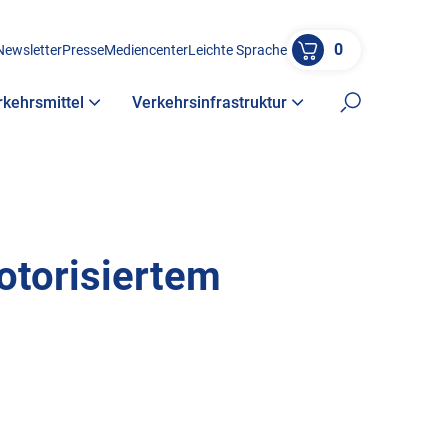
0
Newsletter
Presse
Mediencenter
Leichte Sprache
rkehrsmittel
Verkehrsinfrastruktur
Suche öffne
otorisiertem