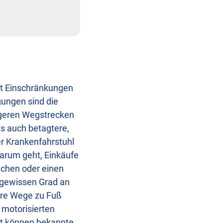
it Einschränkungen
ungen sind die
ngeren Wegstrecken
ls auch betagtere,
er Krankenfahrstuhl
darum geht, Einkäufe
uchen oder einen
 gewissen Grad an
Ihre Wege zu Fuß
 motorisierten
ft können bekannte