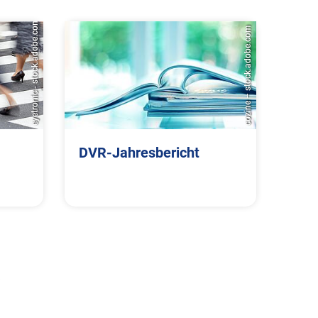
eyetronic - stock.adobe.com
cozine – stock.adobe.com
DVR-Jahresbericht
K