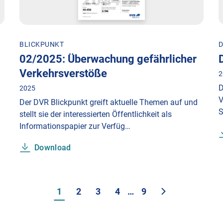
BLICKPUNKT
D
02/2025: Überwachung gefährlicher
Verkehrsverstöße
2
D
2025
V
Der DVR Blickpunkt greift aktuelle Themen auf und
S
stellt sie der interessierten Öffentlichkeit als
Informationspapier zur Verfüg…
Download
1
2
3
4
…
9