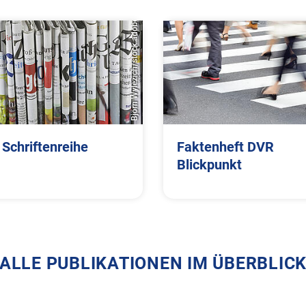
Björn Wylezich/stock.adobe.com
Schriftenreihe
Faktenheft DVR
Blickpunkt
ALLE PUBLIKATIONEN IM ÜBERBLIC
men
Themen