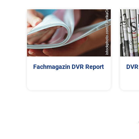
istockphoto.com/FabrikaCr
Fachmagazin DVR Report
DVR 
Suchbegriff
The