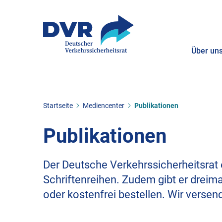
Über un
ZUM HAUPTINHALT SPRINGEN
ZUR SUCHE SPRINGEN
Sie befinden sich hier:
Startseite
Mediencenter
Publikationen
Publikationen
Der Deutsche Verkehrssicherheitsrat
Schriftenreihen. Zudem gibt er dreim
oder kostenfrei bestellen. Wir versen